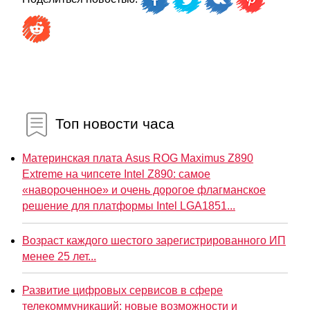
Топ новости часа
Материнская плата Asus ROG Maximus Z890
Extreme на чипсете Intel Z890: самое
«навороченное» и очень дорогое флагманское
решение для платформы Intel LGA1851...
Возраст каждого шестого зарегистрированного ИП
менее 25 лет...
Развитие цифровых сервисов в сфере
телекоммуникаций: новые возможности и