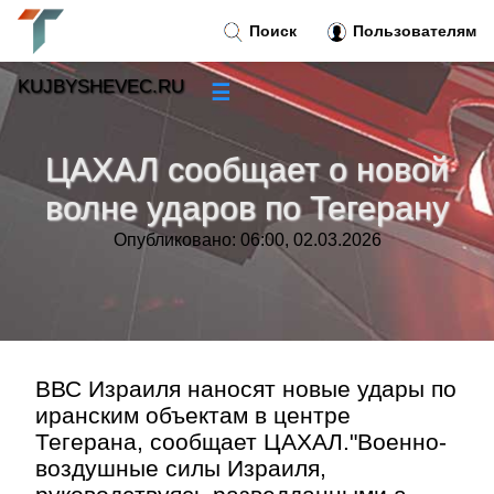
Поиск
Пользователям
KUJBYSHEVEC.RU
☰
Новости
»
ЦАХАЛ сообщает о новой
Тренды новостей
»
волне ударов по Тегерану
Опубликовано: 06:00, 02.03.2026
Рубрики
»
Правила
»
Контакт
»
ВВС Израиля наносят новые удары по
иранским объектам в центре
Тегерана, сообщает ЦАХАЛ."Военно-
воздушные силы Израиля,