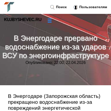
Поиск
Пользователям
KUJBYSHEVEC.RU
☰
Новости
»
В Энергодаре прервано
Тренды новостей
»
водоснабжение из-за ударов
ВСУ по энергоинфраструктуре
Рубрики
»
Опубликовано: 22:00, 22.04.2026
Правила
»
Контакт
»
В Энергодаре (Запорожская область)
прекращено водоснабжение из-за
повреждений энергетической