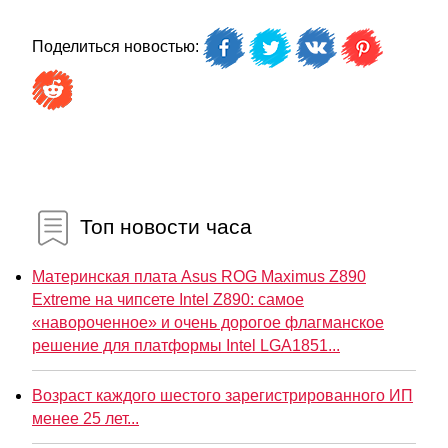
Поделиться новостью:
Топ новости часа
Материнская плата Asus ROG Maximus Z890
Extreme на чипсете Intel Z890: самое
«навороченное» и очень дорогое флагманское
решение для платформы Intel LGA1851...
Возраст каждого шестого зарегистрированного ИП
менее 25 лет...