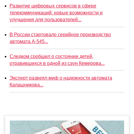
Развитие цифровых сервисов в сфере
телекоммуникаций: новые возможности и
улучшения для пользователей...
В России стартовало серийное производство
автомата А-545...
Следком сообщил о состоянии детей,
отравившихся в одной из саун Кемерова...
Эксперт развеял миф о надежности автомата
Калашникова...