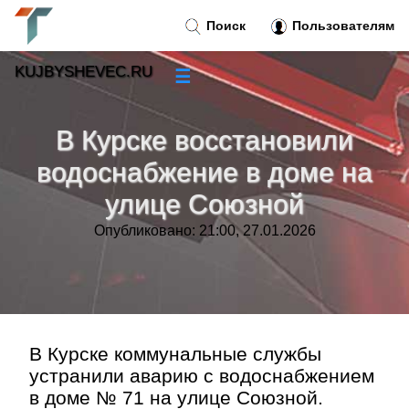
Поиск
Пользователям
KUJBYSHEVEC.RU
☰
Новости
»
В Курске восстановили
Тренды новостей
»
водоснабжение в доме на
улице Союзной
Рубрики
»
Опубликовано: 21:00, 27.01.2026
Правила
»
Контакт
»
В Курске коммунальные службы
устранили аварию с водоснабжением
в доме № 71 на улице Союзной.