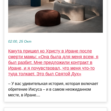
02:00, 25 Окт
Какута пришел ко Христу в Иране после
смерти мамы: «Она была для меня всем, я
был разбит. Мне предложили контракт в
Иране, и я почувствовал, что меня что-то
туда толкает. Это был Святой Дух»
– У вас удивительная история, которая включает
обретение Иисуса – и в самом неожиданном
месте, в Иране....