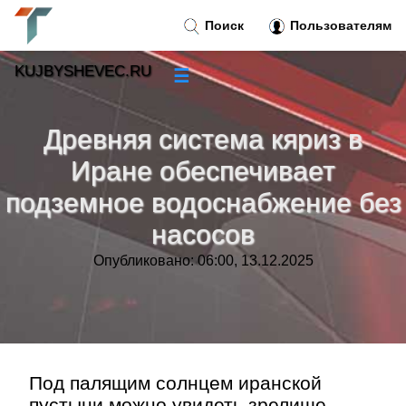
Поиск
Пользователям
KUJBYSHEVEC.RU
☰
Новости
»
Древняя система кяриз в
Тренды новостей
»
Иране обеспечивает
подземное водоснабжение без
Рубрики
»
насосов
Правила
»
Опубликовано: 06:00, 13.12.2025
Контакт
»
Под палящим солнцем иранской
пустыни можно увидеть зрелище,