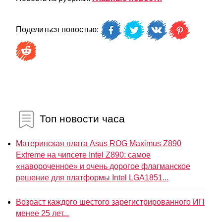
Поделиться новостью:
Топ новости часа
Материнская плата Asus ROG Maximus Z890
Extreme на чипсете Intel Z890: самое
«навороченное» и очень дорогое флагманское
решение для платформы Intel LGA1851...
Возраст каждого шестого зарегистрированного ИП
менее 25 лет...