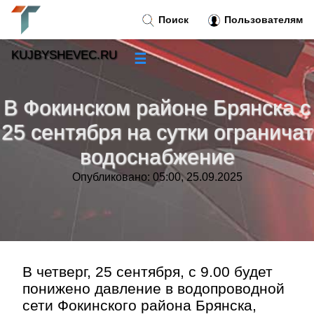
Поиск
Пользователям
KUJBYSHEVEC.RU
☰
Новости
»
В Фокинском районе Брянска с
Тренды новостей
»
25 сентября на сутки ограничат
водоснабжение
Рубрики
»
Опубликовано: 05:00, 25.09.2025
Правила
»
Контакт
»
В четверг, 25 сентября, с 9.00 будет
понижено давление в водопроводной
сети Фокинского района Брянска,