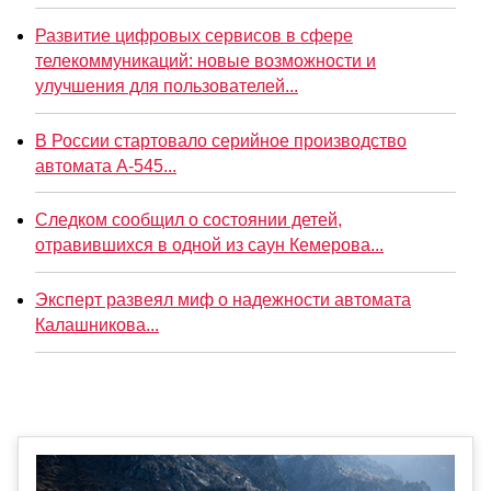
Развитие цифровых сервисов в сфере
телекоммуникаций: новые возможности и
улучшения для пользователей...
В России стартовало серийное производство
автомата А-545...
Следком сообщил о состоянии детей,
отравившихся в одной из саун Кемерова...
Эксперт развеял миф о надежности автомата
Калашникова...