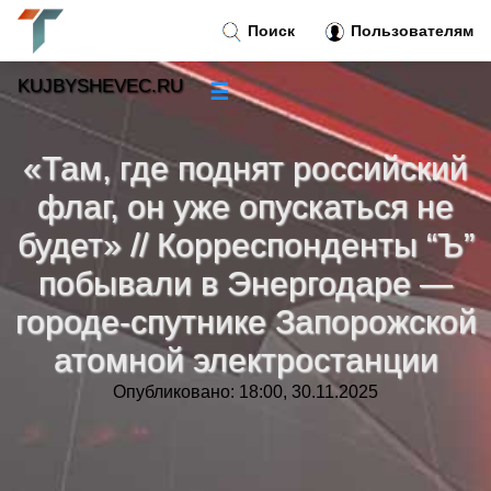
Поиск
Пользователям
KUJBYSHEVEC.RU
☰
Новости
»
«Там, где поднят российский
Тренды новостей
»
флаг, он уже опускаться не
будет» // Корреспонденты “Ъ”
Рубрики
»
побывали в Энергодаре —
городе-спутнике Запорожской
Правила
»
атомной электростанции
Контакт
»
Опубликовано: 18:00, 30.11.2025