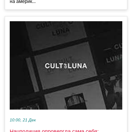
на америк...
10:00, 21 Дек
Нацполиция опровергла сама себя: