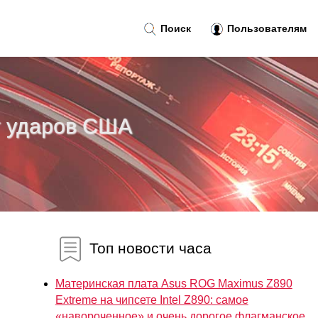
Поиск
Пользователям
т ударов США
Топ новости часа
Материнская плата Asus ROG Maximus Z890
Extreme на чипсете Intel Z890: самое
«навороченное» и очень дорогое флагманское