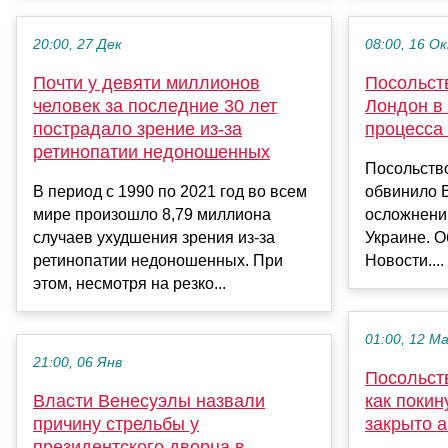
20:00, 27 Дек
08:00, 16 О
Почти у девяти миллионов
Посольст
человек за последние 30 лет
Лондон в
пострадало зрение из-за
процесса
ретинопатии недоношенных
Посольств
В период с 1990 по 2021 год во всем
обвинило 
мире произошло 8,79 миллиона
осложнени
случаев ухудшения зрения из-за
Украине. 
ретинопатии недоношенных. При
Новости....
этом, несмотря на резко...
01:00, 12 М
21:00, 06 Янв
Посольст
Власти Венесуэлы назвали
как покин
причину стрельбы у
закрыто 
президентского дворца в