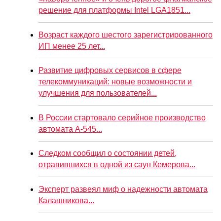
решение для платформы Intel LGA1851...
Возраст каждого шестого зарегистрированного
ИП менее 25 лет...
Развитие цифровых сервисов в сфере
телекоммуникаций: новые возможности и
улучшения для пользователей...
В России стартовало серийное производство
автомата А-545...
Следком сообщил о состоянии детей,
отравившихся в одной из саун Кемерова...
Эксперт развеял миф о надежности автомата
Калашникова...