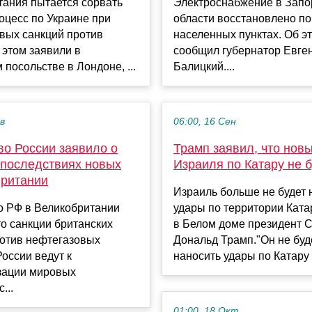
тания пытается сорвать
Электроснабжение в Запо
оцесс по Украине при
области восстановлено по
вых санкций против
населенных пунктах. Об э
 этом заявили в
сообщил губернатор Евге
 посольстве в Лондоне, ...
Балицкий....
ев
06:00, 16 Сен
во России заявило о
Трамп заявил, что нов
 последствиях новых
Израиля по Катару не б
Британии
Израиль больше не будет 
о РФ в Великобритании
удары по территории Ката
то санкции британских
в Белом доме президент
ротив нефтегазовых
Дональд Трамп."Он не буд
оссии ведут к
наносить удары по Катару ",
зации мировых
...
01:00, 18 Окт