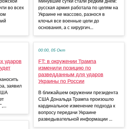
рожской
Минувшие сутки стали редким днем:
чти во всех
русская армия работала по целям на
том
Украине не массово, разнося в
ний
клочья все военные цели до
основания, а с хирургич...
00:00, 05 Окт
ых ударов
FT: в окружении Трампа
удет
изменили позицию по
разведданным для ударов
наносить
Украины по России
ра, заявил
 США
В ближайшем окружении президента
ет
США Дональда Трампа произошло
...
кардинальное изменение подхода к
вопросу передачи Украине
разведывательной информации ...