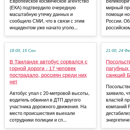
Европейское космическое агентство
Великобри
(ЕКА) подтвердило очередную
мирный пр
масштабную утечку данных и
помощи но
сообщило СМИ, что в связи с этим
России. Об
инцидентом уже начато уголо...
российском
18:00, 15 Сен
21:00, 24 Ф
В Таиланде автобус сорвался с
Посольст
горной дороги - 17 человек
пагубных
пострадало, россиян среди них
санкций 
нет
Посольств
Автобус упал с 20-метровой высоты,
заявило, ч
водитель обвинил в ДТП другого
властей п
участника дорожного движения. На
компаний Р
место происшествия выехали
дестабили
сотрудники полиции и сп...
энергетичес