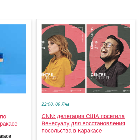
22:00, 09 Янв
CNN: делегация США посетила
 по
Венесуэлу для восстановления
ракасе
посольства в Каракасе
акасе