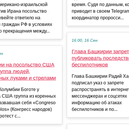
мерикано-израильской
время. Судя по данным, к
тив Ирана посольство
приводит в своем Telegra
увейте ответило на
координатор проросси...
 граждан РФ в условиях
 прекращения между...
16:00, 16 Сен
Глава Башкирии запре
кт
публиковать последств
ии на посольство США
беспилотников
руппа людей,
Глава Башкирии Радий Х
ных луками и стрелами
подписал указ о запрете
Колумбии Боготе у
распространять в интерне
а США группа из коренных
мессенджерах и соцсетях
назвавшая себя «Congreso
информацию об атаках
blos» (Конгресс народов)
беспилотников и по...
отест с...