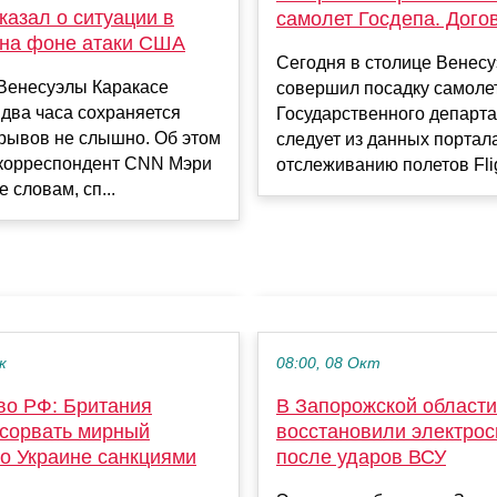
казал о ситуации в
самолет Госдепа. Дого
 на фоне атаки США
Сегодня в столице Венес
 Венесуэлы Каракасе
совершил посадку самоле
два часа сохраняется
Государственного департа
рывов не слышно. Об этом
следует из данных портал
корреспондент CNN Мэри
отслеживанию полетов Fligh
 словам, сп...
к
08:00, 08 Окт
во РФ: Британия
В Запорожской области
 сорвать мирный
восстановили электро
по Украине санкциями
после ударов ВСУ