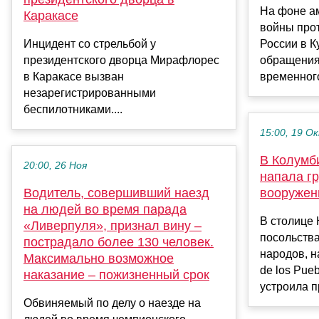
На фоне а
Каракасе
войны про
Инцидент со стрельбой у
России в К
президентского дворца Мирафлорес
обращения
в Каракасе вызван
временного
незарегистрированными
беспилотниками....
15:00, 19 О
В Колумб
20:00, 26 Ноя
напала г
Водитель, совершивший наезд
вооружен
на людей во время парада
В столице 
«Ливерпуля», признал вину –
посольств
пострадало более 130 человек.
народов, 
Максимально возможное
de los Pue
наказание – пожизненный срок
устроила пр
Обвиняемый по делу о наезде на