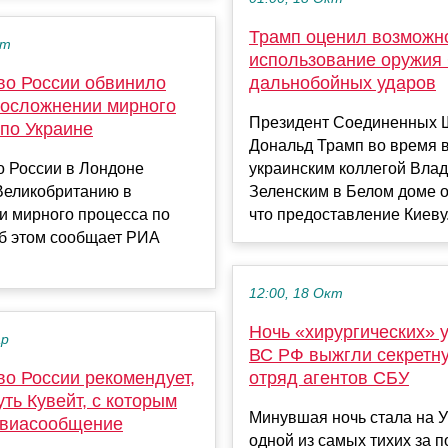
Трамп оценил возможн
кт
использование оружия
во России обвинило
дальнобойных ударов
 осложнении мирного
Президент Соединенных 
 по Украине
Дональд Трамп во время в
о России в Лондоне
украинским коллегой Вла
Великобританию в
Зеленским в Белом доме о
и мирного процесса по
что предоставление Киеву.
Об этом сообщает РИА
12:00, 18 Окт
Ночь «хирургических» 
ар
ВС РФ выжгли секретн
во России рекомендует,
отряд агентов СБУ
уть Кувейт, с которым
Минувшая ночь стала на 
авиасообщение
одной из самых тихих за 