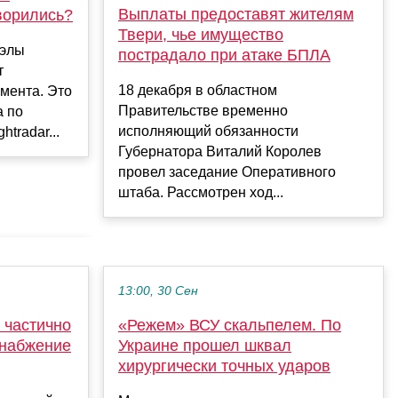
Выплаты предоставят жителям
ворились?
Твери, чье имущество
уэлы
пострадало при атаке БПЛА
т
18 декабря в областном
мента. Это
Правительстве временно
а по
исполняющий обязанности
tradar...
Губернатора Виталий Королев
провел заседание Оперативного
штаба. Рассмотрен ход...
13:00, 30 Сен
 частично
«Режем» ВСУ скальпелем. По
снабжение
Украине прошел шквал
хирургически точных ударов