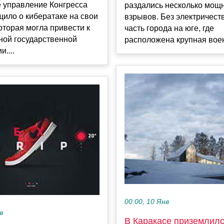
 управление Конгресса
раздались несколько мощ
ило о кибератаке на свои
взрывов. Без электричест
оторая могла привести к
часть города на юге, где
ной государственной
расположена крупная воен
....
00:00, 10 Янв
в
В Каракасе приземлил