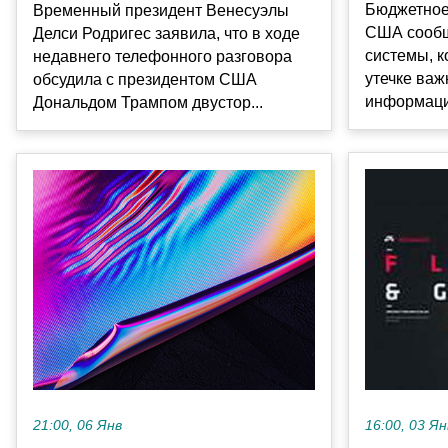
Бюджетное
Временный президент Венесуэлы
США сообщ
Делси Родригес заявила, что в ходе
системы, к
недавнего телефонного разговора
утечке важ
обсудила с президентом США
информации
Дональдом Трампом двустор...
21:00, 06 Янв
16:00, 03 Ян