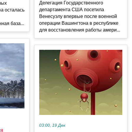
Делегация Государственного
ных
департамента США посетила
ва осталась
Венесуэлу впервые после военной
операции Вашингтона в республике
ная база...
для восстановления работы амери...
03:00, 19 Дек
ся