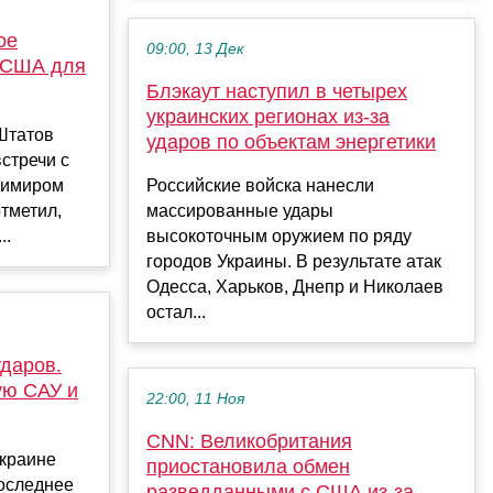
ое
09:00, 13 Дек
 США для
Блэкаут наступил в четырех
украинских регионах из-за
Штатов
ударов по объектам энергетики
стречи с
димиром
Российские войска нанесли
тметил,
массированные удары
..
высокоточным оружием по ряду
городов Украины. В результате атак
Одесса, Харьков, Днепр и Николаев
остал...
ударов.
ую САУ и
22:00, 11 Ноя
CNN: Великобритания
Украине
приостановила обмен
последнее
разведданными с США из-за