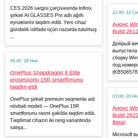
CES 2026 sərgisi çərçivəsində Infinix
22:00, 12 С
şirkəti AI GLASSES Pro adlı ağıllı
eynəklərini təqdim edib. Yeni cihaz
Анонс Win
gündəlik istifadə üçün nəzərdə tutulmuş
Build 261
...
Добрый веч
выпустила
сборку Win
06:00, 18 Ноя
под номер
(KB5065782
OnePlus Snapdragon 8 Elite
prosessorlu 15R smartfonunu
təqdim etdi
03:00, 20 Но
OnePlus şirkəti premium seqmentə aid
növbəti modeli — OnePlus 15R
Анонс Win
smartfonunu rəsmi şəkildə təqdim edib.
Build 262
Təqdimat cihazın iki rəng variantında
Beta)
satışa...
Microsoft 