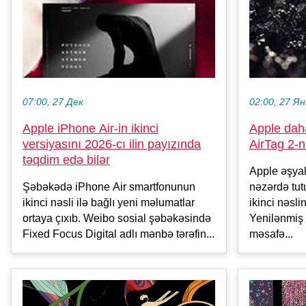
07:00, 27 Дек
02:00, 27 Ян
Apple iPhone Air-in ikinci
Apple dah
versiyasını 2026-cı ilin payızında
AirTag 2-n
təqdim edə bilər
Apple əşyal
Şəbəkədə iPhone Air smartfonunun
nəzərdə tut
ikinci nəsli ilə bağlı yeni məlumatlar
ikinci nəsli
ortaya çıxıb. Weibo sosial şəbəkəsində
Yenilənmiş 
Fixed Focus Digital adlı mənbə tərəfin...
məsafə...