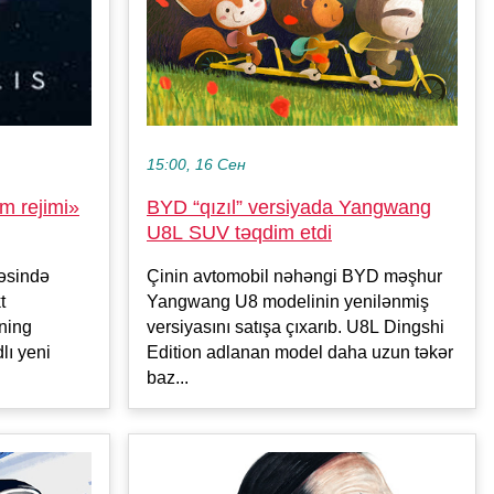
15:00, 16 Сен
BYD “qızıl” versiyada Yangwang
m rejimi»
U8L SUV təqdim etdi
Çinin avtomobil nəhəngi BYD məşhur
fəsində
Yangwang U8 modelinin yenilənmiş
t
versiyasını satışa çıxarıb. U8L Dingshi
ning
Edition adlanan model daha uzun təkər
lı yeni
baz...