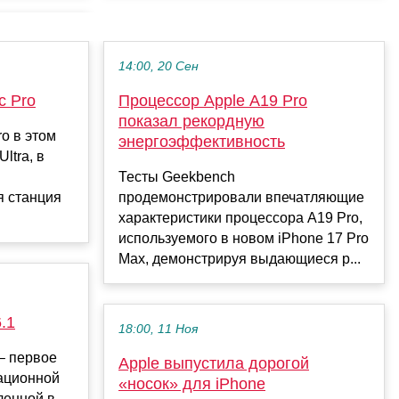
14:00, 20 Сен
c Pro
Процессор Apple A19 Pro
показал рекордную
o в этом
энергоэффективность
ltra, в
Тесты Geekbench
я станция
продемонстрировали впечатляющие
характеристики процессора A19 Pro,
используемого в новом iPhone 17 Pro
Max, демонстрируя выдающиеся р...
.1
18:00, 11 Ноя
 – первое
Apple выпустила дорогой
ационной
«носок» для iPhone
ленной в