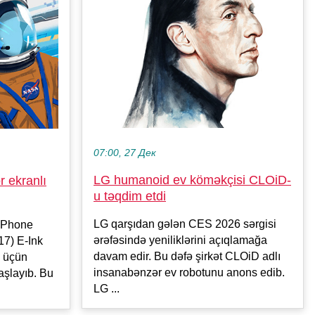
07:00, 27 Дек
LG humanoid ev köməkçisi CLOiD-
 ekranlı
u təqdim etdi
LG qarşıdan gələn CES 2026 sərgisi
 iPhone
ərəfəsində yeniliklərini açıqlamağa
17) E-Ink
davam edir. Bu dəfə şirkət CLOiD adlı
ı üçün
insanabənzər ev robotunu anons edib.
aşlayıb. Bu
LG ...