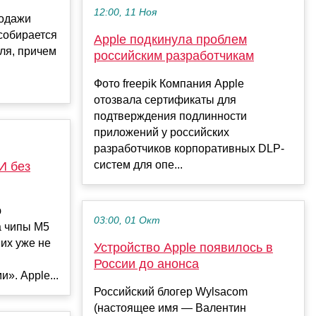
12:00, 11 Ноя
родажи
 собирается
Apple подкинула проблем
ля, причем
российским разработчикам
Фото freepik Компания Apple
отозвала сертификаты для
подтверждения подлинности
приложений у российских
разработчиков корпоративных DLP-
систем для опе...
И без
ю
03:00, 01 Окт
а чипы M5
 их уже не
Устройство Apple появилось в
России до анонса
». Apple...
Российский блогер Wylsacom
(настоящее имя — Валентин