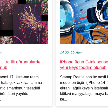
я
14:00, 29 Ноя
Ultra ilk görüntülərdə
iPhone üçün E-Ink sensor
unub
yeni keys təqdim olunub
omi 17 Ultra-nın rəsmi
Startap Reetle son üç nəsil
 hələ çox vaxt var, amma
modelləri üçün (iPhone 14–
rtıq smartfonun təsadüfi
ekranlı ağıllı keysin istehsal
örüntüləri yayılıb.
kütləvi maliyyələşdirməyə b
.
ke...