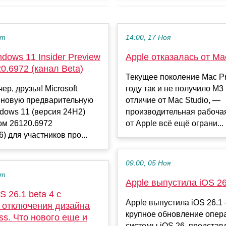
кт
14:00, 17 Ноя
dows 11 Insider Preview
Apple отказалась от Ma
20.6972 (канал Beta)
Текущее поколение Mac Pr
ер, друзья! Microsoft
году так и не получило M3 U
 новую предварительную
отличие от Mac Studio, —
dows 11 (версия 24H2)
производительная рабоча
ом 26120.6972
от Apple всё ещё ограни...
) для участников про...
09:00, 05 Ноя
кт
Apple выпустила iOS 26
 26.1 beta 4 с
Apple выпустила iOS 26.1
 отключения дизайна
крупное обновление опер
ass. Что нового еще и
системы iOS 26, представ