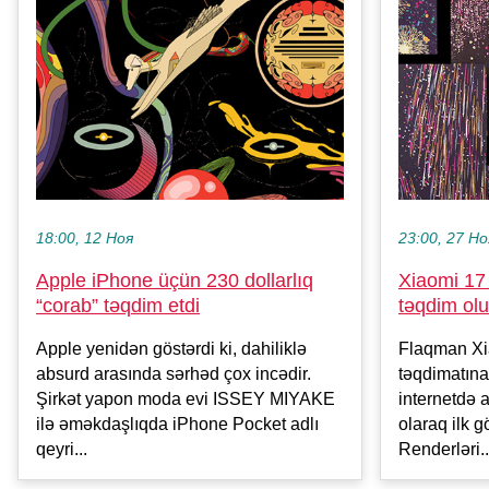
18:00, 12 Ноя
23:00, 27 Но
Apple iPhone üçün 230 dollarlıq
Xiaomi 17 
“corab” təqdim etdi
təqdim ol
Apple yenidən göstərdi ki, dahiliklə
Flaqman Xia
absurd arasında sərhəd çox incədir.
təqdimatına
Şirkət yapon moda evi ISSEY MIYAKE
internetdə a
ilə əməkdaşlıqda iPhone Pocket adlı
olaraq ilk g
qeyri...
Renderləri..