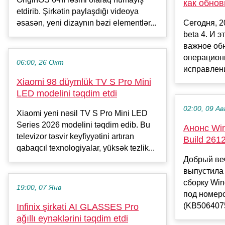
как обнов
etdirib. Şirkətin paylaşdığı videoya
əsasən, yeni dizaynın bəzi elementlər...
Сегодня, 2
beta 4. И э
важное об
операционк
06:00, 26 Окт
исправлени
Xiaomi 98 düymlük TV S Pro Mini
LED modelini təqdim etdi
02:00, 09 Ав
Xiaomi yeni nəsil TV S Pro Mini LED
Series 2026 modelini təqdim edib. Bu
Анонс Win
televizor təsvir keyfiyyətini artıran
Build 261
qabaqcıl texnologiyalar, yüksək tezlik...
Добрый веч
выпустила
сборку Win
19:00, 07 Янв
под номер
(KB5064075
Infinix şirkəti AI GLASSES Pro
ağıllı eynəklərini təqdim etdi