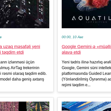
в
00:00, 10 Авг
a uzaq məsafəli yeni
Google Gemini-ə «müəlli
i təqdim etdi
əlavə etdi
arın izlənməsi üçün
Yeni tədris ilinə hazırlıq ərə
ulmuş AirTag trekerinin
Google, Gemini süni intellek
ni rəsmi olaraq təqdim edib.
platformasında Guided Lear
model daha geniş axtarış
(Yönləndirilmiş Öyrənmə) ad
rejimi təqdim e...