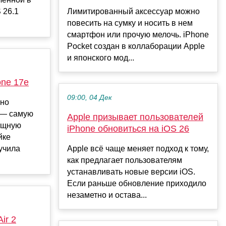
 26.1
Лимитированный аксессуар можно
повесить на сумку и носить в нем
смартфон или прочую мелочь. iPhone
Pocket создан в коллаборации Apple
и японского мод...
one 17e
09:00, 04 Дек
ьно
 — самую
Apple призывает пользователей
мощную
iPhone обновиться на iOS 26
йке
учила
Apple всё чаще меняет подход к тому,
как предлагает пользователям
устанавливать новые версии iOS.
Если раньше обновление приходило
незаметно и остава...
ir 2