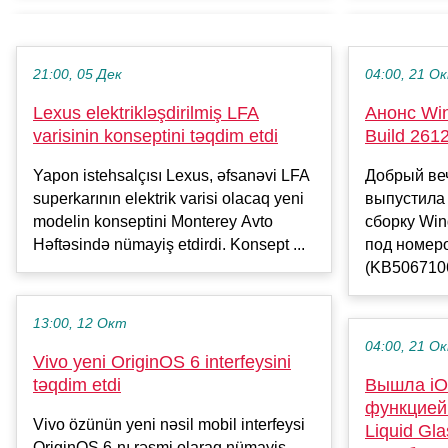
21:00, 05 Дек
04:00, 21 О
Lexus elektrikləşdirilmiş LFA
Анонс Win
varisinin konseptini təqdim etdi
Build 261
Yapon istehsalçısı Lexus, əfsanəvi LFA
Добрый веч
superkarının elektrik varisi olacaq yeni
выпустила
modelin konseptini Monterey Avto
сборку Win
Həftəsində nümayiş etdirdi. Konsept ...
под номер
(KB5067106
13:00, 12 Окт
04:00, 21 О
Vivo yeni OriginOS 6 interfeysini
təqdim etdi
Вышла iOS
функцией
Vivo özünün yeni nəsil mobil interfeysi
Liquid Gl
OriginOS 6-nı rəsmi olaraq nümayiş