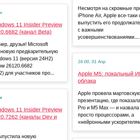
Несмотря на скромные п
ен
iPhone Air, Apple все-таки
выпустить его продолжате
dows 11 Insider Preview
с важными
20.6682 (канал Beta)
усовершенствованиями....
ер, друзья! Microsoft
 новую предварительную
dows 11 (версия 24H2)
16:00, 01 Апр
ом 26120.6682
) для участников про...
Apple M5: локальный И
облака
Apple провела мартовску
я
презентацию, где показал
Pro и M5 Max — и назвала
dows 11 Insider Preview
просто процессорами, а
20.7262 (каналы Dev и
«нейронными ускорителями
выпустила новую