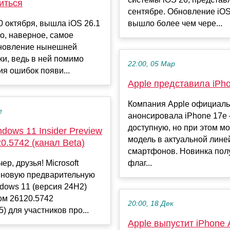
иться
сентябре. Обновление iOS
0 октября, вышла iOS 26.1
вышло более чем чере...
то, наверное, самое
новление нынешней
и, ведь в ней помимо
22:00, 05 Мар
я ошибок появи...
Apple представила iPh
Компания Apple официал
г
анонсировала iPhone 17e
доступную, но при этом 
dows 11 Insider Preview
модель в актуальной лине
20.5742 (канал Beta)
смартфонов. Новинка пол
ер, друзья! Microsoft
флаг...
 новую предварительную
dows 11 (версия 24H2)
ом 26120.5742
20:00, 18 Дек
) для участников про...
Apple выпустит iPhone A