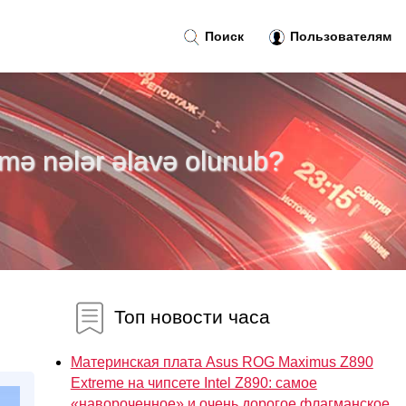
Поиск
Пользователям
temə nələr əlavə olunub?
,
Топ новости часа
Материнская плата Asus ROG Maximus Z890
Extreme на чипсете Intel Z890: самое
«навороченное» и очень дорогое флагманское