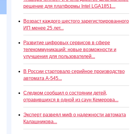
решение для платформы Intel LGA1851...
Возраст каждого шестого зарегистрированного
ИП менее 25 лет...
Развитие цифровых сервисов в сфере
телекоммуникаций: новые возможности и
улучшения для пользователей...
В России стартовало серийное производство
автомата А-545...
Следком сообщил о состоянии детей,
отравившихся в одной из саун Кемерова...
Эксперт развеял миф о надежности автомата
Калашникова...