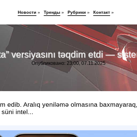
Новости
»
Тренды
»
Рубрики
»
Контакт
»
a” versiyasını təqdim etdi — sis
Опубликовано: 23:00, 07.11.2025
qdim edib. Aralıq yeniləmə olmasına baxmayaraq
süni intel...