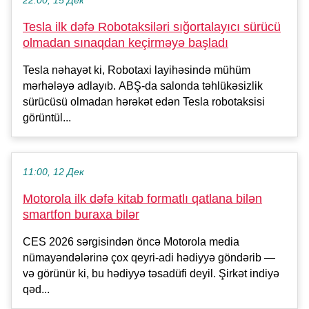
22:00, 15 Дек
Tesla ilk dəfə Robotaksiləri sığortalayıcı sürücü
olmadan sınaqdan keçirməyə başladı
Tesla nəhayət ki, Robotaxi layihəsində mühüm
mərhələyə adlayıb. ABŞ-da salonda təhlükəsizlik
sürücüsü olmadan hərəkət edən Tesla robotaksisi
görüntül...
11:00, 12 Дек
Motorola ilk dəfə kitab formatlı qatlana bilən
smartfon buraxa bilər
CES 2026 sərgisindən öncə Motorola media
nümayəndələrinə çox qeyri-adi hədiyyə göndərib —
və görünür ki, bu hədiyyə təsadüfi deyil. Şirkət indiyə
qəd...