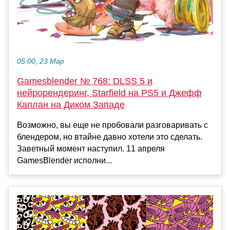
05:00, 23 Мар
Gamesblender № 768: DLSS 5 и
нейрорендеринг, Starfield на PS5 и Джефф
Каплан на Диком Западе
Возможно, вы еще не пробовали разговаривать с
блендером, но втайне давно хотели это сделать.
Заветный момент наступил. 11 апреля
GamesBlender исполни...