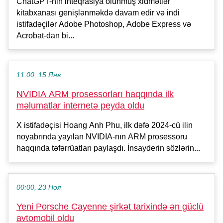
ChatGPT-nin inteqrasiya olunmuş xidmətlər
kitabxanası genişlənməkdə davam edir və indi
istifadəçilər Adobe Photoshop, Adobe Express və
Acrobat-dan bi...
11:00, 15 Янв
NVIDIA ARM prosessorları haqqında ilk
məlumatlar internetə peyda oldu
X istifadəçisi Hoang Anh Phu, ilk dəfə 2024-cü ilin
noyabrında yayılan NVIDIA-nın ARM prosessoru
haqqında təfərrüatları paylaşdı. İnsayderin sözlərin...
00:00, 23 Ноя
Yeni Porsche Cayenne şirkət tarixində ən güclü
avtomobil oldu