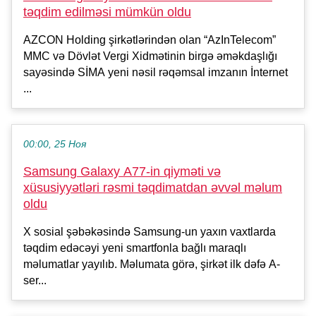
təqdim edilməsi mümkün oldu
AZCON Holding şirkətlərindən olan “AzInTelecom”
MMC və Dövlət Vergi Xidmətinin birgə əməkdaşlığı
sayəsində SİMA yeni nəsil rəqəmsal imzanın İnternet
...
00:00, 25 Ноя
Samsung Galaxy A77-in qiyməti və
xüsusiyyətləri rəsmi təqdimatdan əvvəl məlum
oldu
X sosial şəbəkəsində Samsung-un yaxın vaxtlarda
təqdim edəcəyi yeni smartfonla bağlı maraqlı
məlumatlar yayılıb. Məlumata görə, şirkət ilk dəfə A-
ser...