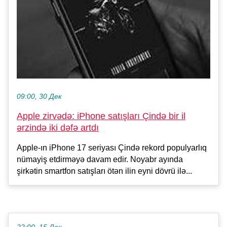
09:00, 30 Дек
Apple zirvədə: iPhone satışları Çində bir il
ərzində iki dəfə artdı
Apple-ın iPhone 17 seriyası Çində rekord populyarlıq
nümayiş etdirməyə davam edir. Noyabr ayında
şirkətin smartfon satışları ötən ilin eyni dövrü ilə...