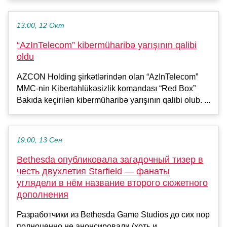
13:00, 12 Окт
“AzInTelecom” kibermüharibə yarışının qalibi
oldu
AZCON Holding şirkətlərindən olan “AzInTelecom”
MMC-nin Kibertəhlükəsizlik komandası “Red Box”
Bakıda keçirilən kibermüharibə yarışının qalibi olub. ...
19:00, 13 Сен
Bethesda опубликовала загадочный тизер в
честь двухлетия Starfield — фанаты
углядели в нём название второго сюжетного
дополнения
Разработчики из Bethesda Game Studios до сих пор
полноценно не анонсировали (хоть и