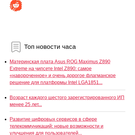
Топ новости часа
Материнская плата Asus ROG Maximus Z890
Extreme на чипсете Intel Z890: самое
«навороченное» и очень дорогое флагманское
решение для платформы Intel LGA1851...
Возраст каждого шестого зарегистрированного ИП
менее 25 лет...
Развитие цифровых сервисов в сфере
телекоммуникаций: новые возможности и
улучшения для пользователей...