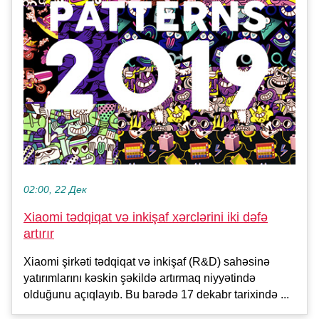
02:00, 22 Дек
Xiaomi tədqiqat və inkişaf xərclərini iki dəfə
artırır
Xiaomi şirkəti tədqiqat və inkişaf (R&D) sahəsinə
yatırımlarını kəskin şəkildə artırmaq niyyətində
olduğunu açıqlayıb. Bu barədə 17 dekabr tarixində ...