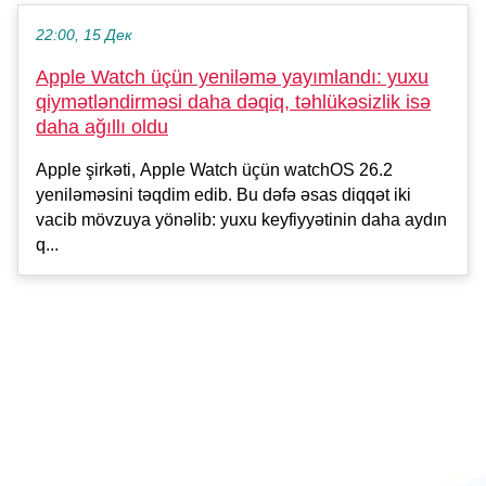
22:00, 15 Дек
Apple Watch üçün yeniləmə yayımlandı: yuxu
qiymətləndirməsi daha dəqiq, təhlükəsizlik isə
daha ağıllı oldu
Apple şirkəti, Apple Watch üçün watchOS 26.2
yeniləməsini təqdim edib. Bu dəfə əsas diqqət iki
vacib mövzuya yönəlib: yuxu keyfiyyətinin daha aydın
q...