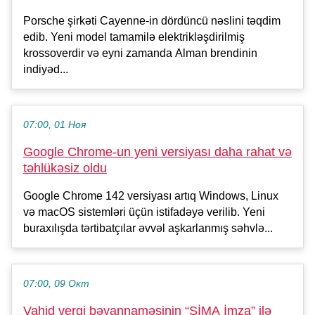
Porsche şirkəti Cayenne-in dördüncü nəslini təqdim
edib. Yeni model tamamilə elektrikləşdirilmiş
krossoverdir və eyni zamanda Alman brendinin
indiyəd...
07:00, 01 Ноя
Google Chrome-un yeni versiyası daha rahat və
təhlükəsiz oldu
Google Chrome 142 versiyası artıq Windows, Linux
və macOS sistemləri üçün istifadəyə verilib. Yeni
buraxılışda tərtibatçılar əvvəl aşkarlanmış səhvlə...
07:00, 09 Окт
Vahid vergi bəyannaməsinin “SİMA İmza” ilə