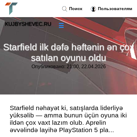
Поиск
Пользователям
KUJBYSHEVEC.RU
☰
Новости
»
Starfield ilk dəfə həftənin ən çox
Тренды новостей
»
satılan oyunu oldu
Опубликовано: 21:00, 22.04.2026
Рубрики
»
Правила
»
Контакт
»
Starfield nəhayət ki, satışlarda liderliyə
yüksəlib — amma bunun üçün oyuna iki
ildən çox vaxt lazım olub. Aprelin
əvvəlində layihə PlayStation 5 pla...