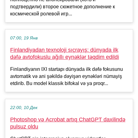
подтвердили) второе сюжетное дополнение к
космической ролевой игр...
07:00, 19 Янв
Finlandiyadan texnoloji sıçrayış: dünyada ilk
dəfə avtofokuslu ağıllı eynəklər təqdim edildi
Finlandiyanın IXI startapı dünyada ilk dəfə fokusunu
avtomatik və ani şəkildə dəyişən eynəkləri nümayiş
etdirib. Bu model klassik bifokal və ya proqr...
22:00, 10 Дек
Photoshop və Acrobat artıq ChatGPT daxilində
pulsuz oldu