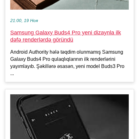
21:00, 19 Ноя
Samsung Galaxy Buds4 Pro yeni dizaynla ilk
dəfə renderlərdə göründü
Android Authority hələ təqdim olunmamış Samsung
Galaxy Buds4 Pro qulaqlıqlarının ilk renderlərini
yayımlayıb. Şəkillərə əsasən, yeni model Buds3 Pro
...