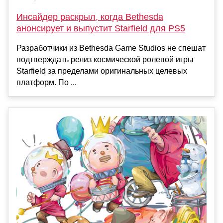
Инсайдер раскрыл, когда Bethesda
анонсирует и выпустит Starfield для PS5
Разработчики из Bethesda Game Studios не спешат
подтверждать релиз космической ролевой игры
Starfield за пределами оригинальных целевых
платформ. По ...