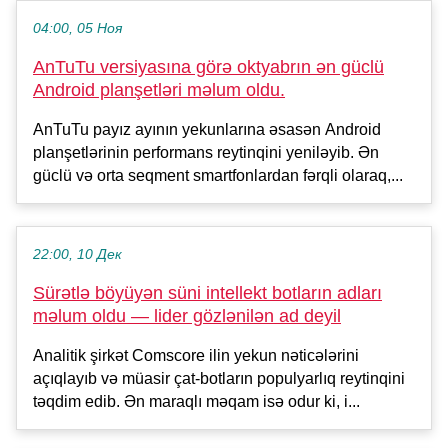
04:00, 05 Ноя
AnTuTu versiyasına görə oktyabrın ən güclü
Android planşetləri məlum oldu.
AnTuTu payız ayının yekunlarına əsasən Android
planşetlərinin performans reytinqini yeniləyib. Ən
güclü və orta seqment smartfonlardan fərqli olaraq,...
22:00, 10 Дек
Sürətlə böyüyən süni intellekt botların adları
məlum oldu — lider gözlənilən ad deyil
Analitik şirkət Comscore ilin yekun nəticələrini
açıqlayıb və müasir çat-botların populyarlıq reytinqini
təqdim edib. Ən maraqlı məqam isə odur ki, i...