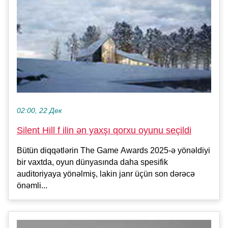
02:00, 22 Дек
Silent Hill f ilin ən yaxşı qorxu oyunu seçildi
Bütün diqqətlərin The Game Awards 2025-ə yönəldiyi
bir vaxtda, oyun dünyasında daha spesifik
auditoriyaya yönəlmiş, lakin janr üçün son dərəcə
önəmli...