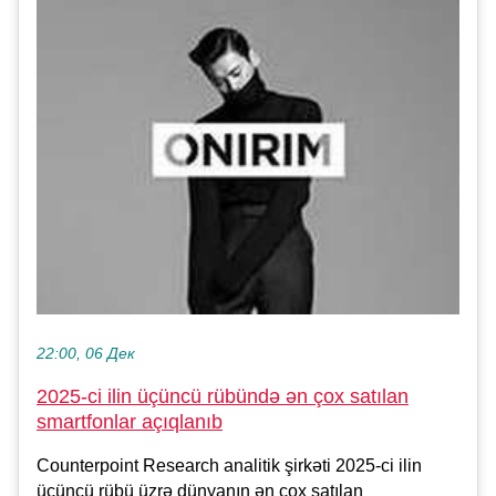
22:00, 06 Дек
2025-ci ilin üçüncü rübündə ən çox satılan
smartfonlar açıqlanıb
Counterpoint Research analitik şirkəti 2025-ci ilin
üçüncü rübü üzrə dünyanın ən çox satılan