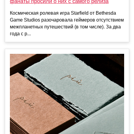
фанаты просили о них с самого релиза
Космическая ролевая игра Starfield от Bethesda
Game Studios разочаровала геймеров отсутствием
межпланетных путешествий (в том числе). За два
года с р...