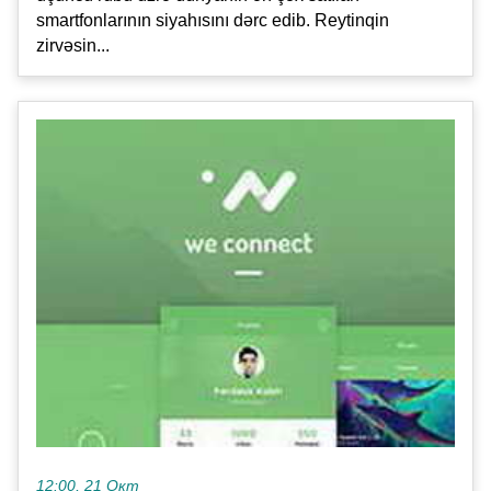
smartfonlarının siyahısını dərc edib. Reytinqin
zirvəsin...
12:00, 21 Окт