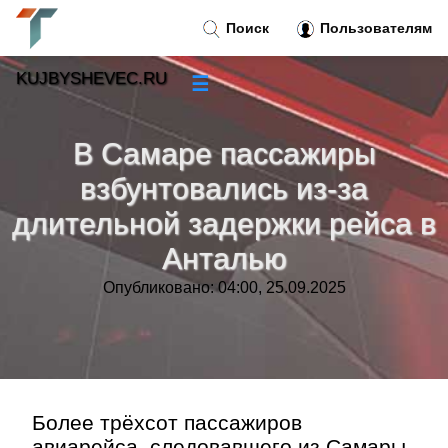
Поиск
Пользователям
KUJBYSHEVEC.RU
☰
Новости
»
В Самаре пассажиры
Тренды новостей
»
взбунтовались из-за
длительной задержки рейса в
Рубрики
»
Анталью
Правила
»
Опубликовано: 04:00, 25.09.2025
Контакт
»
Более трёхсот пассажиров
авиарейса, следовавшего из Самары