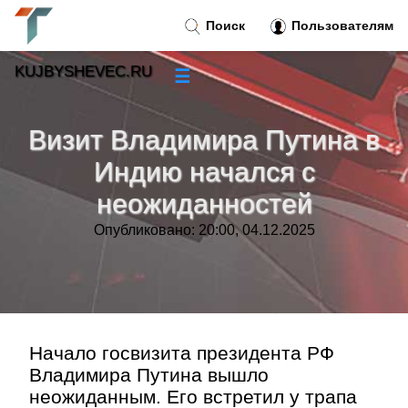
Поиск
Пользователям
KUJBYSHEVEC.RU
☰
Новости
»
Визит Владимира Путина в
Тренды новостей
»
Индию начался с
неожиданностей
Рубрики
»
Опубликовано: 20:00, 04.12.2025
Правила
»
Контакт
»
Начало госвизита президента РФ
Владимира Путина вышло
неожиданным. Его встретил у трапа