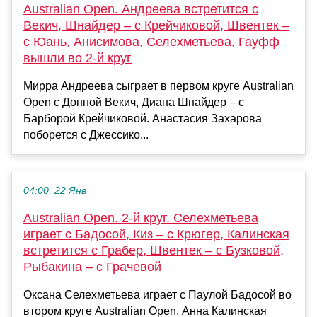
Australian Open. Андреева встретится с
Векич, Шнайдер – с Крейчиковой, Швентек –
с Юань, Анисимова, Селехметьева, Гауфф
вышли во 2-й круг
Мирра Андреева сыграет в первом круге Australian
Open c Донной Векич, Диана Шнайдер – с
Барборой Крейчиковой. Анастасия Захарова
поборется с Джессико...
04:00, 22 Янв
Australian Open. 2-й круг. Селехметьева
играет с Бадосой, Киз – с Крюгер, Калинская
встретится с Грабер, Швентек – с Бузковой,
Рыбакина – с Грачевой
Оксана Селехметьева играет с Паулой Бадосой во
втором круге Australian Open. Анна Калинская