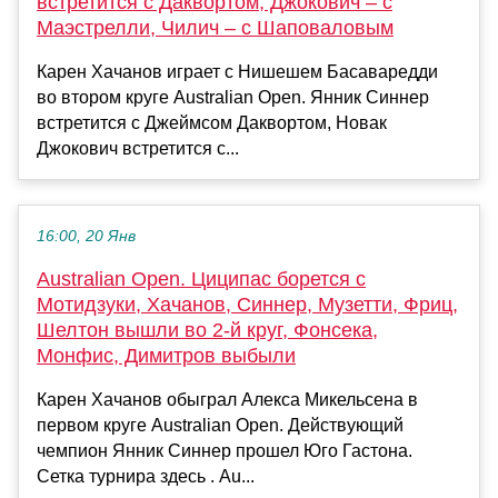
встретится с Даквортом, Джокович – с
Маэстрелли, Чилич – с Шаповаловым
Карен Хачанов играет с Нишешем Басаваредди
во втором круге Australian Open. Янник Синнер
встретится с Джеймсом Даквортом, Новак
Джокович встретится с...
16:00, 20 Янв
Australian Open. Циципас борется с
Мотидзуки, Хачанов, Синнер, Музетти, Фриц,
Шелтон вышли во 2-й круг, Фонсека,
Монфис, Димитров выбыли
Карен Хачанов обыграл Алекса Микельсена в
первом круге Australian Open. Действующий
чемпион Янник Синнер прошел Юго Гастона.
Сетка турнира здесь . Au...