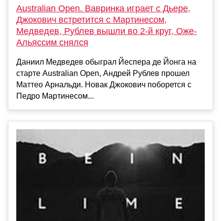
Australian Open. Вавринка играет с Дьере,
Джокович встретится с Мартинесом,
Медведев, Рублев вышли во 2-й круг, Оже-
Альяссим снялся
Даниил Медведев обыграл Йеспера де Йонга на
старте Australian Open, Андрей Рублев прошел
Маттео Арнальди. Новак Джокович поборется с
Педро Мартинесом...