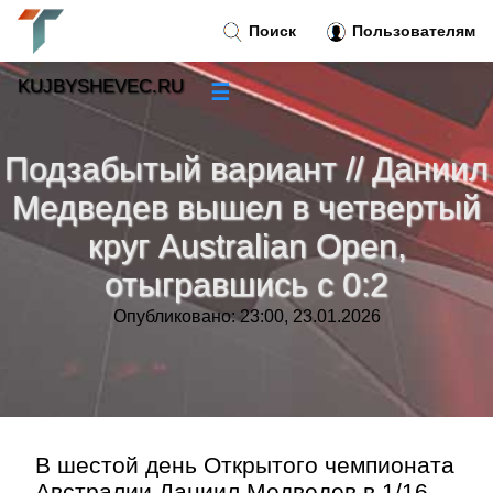
Поиск
Пользователям
KUJBYSHEVEC.RU
☰
Новости
»
Подзабытый вариант // Даниил
Тренды новостей
»
Медведев вышел в четвертый
круг Australian Open,
Рубрики
»
отыгравшись с 0:2
Правила
»
Опубликовано: 23:00, 23.01.2026
Контакт
»
В шестой день Открытого чемпионата
Австралии Даниил Медведев в 1/16