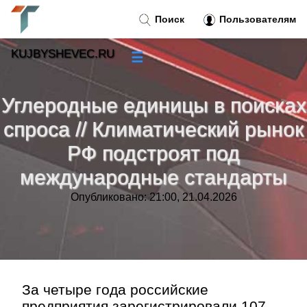
Поиск
Пользователям
KUJBYSHEVEC.RU
☰
Новости
»
Углеродные единицы в поисках
Тренды новостей
»
спроса // Климатический рынок
РФ подстроят под
Рубрики
»
международные стандарты
Правила
»
Опубликовано: 21:00, 21.04.2026
Контакт
»
За четыре года российские
предприятия зарегистрировали 107