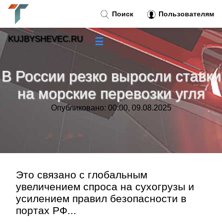
Поиск
Пользователям
KUJBYSHEVEC.RU
☰
Новости
»
В России резко выросли ставки
Тренды новостей
»
на морские перевозки угля
Опубликовано: 00:00, 09.08.2025
Рубрики
»
Правила
»
Контакт
»
Это связано с глобальным
увеличением спроса на сухогрузы и
усилением правил безопасности в
портах РФ...