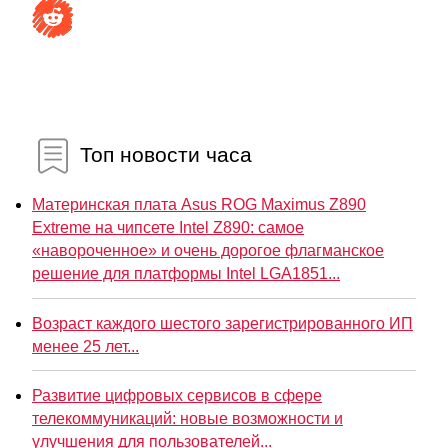
Топ новости часа
Материнская плата Asus ROG Maximus Z890
Extreme на чипсете Intel Z890: самое
«навороченное» и очень дорогое флагманское
решение для платформы Intel LGA1851...
Возраст каждого шестого зарегистрированного ИП
менее 25 лет...
Развитие цифровых сервисов в сфере
телекоммуникаций: новые возможности и
улучшения для пользователей...