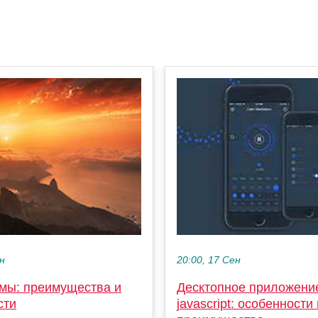
ен
20:00, 17 Сен
мы: преимущества и
Десктопное приложени
сти
jаvascript: особенности 