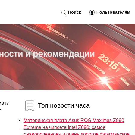
Поиск
Пользователям
нности и рекомендации
мату
Топ новости часа
и
Материнская плата Asus ROG Maximus Z890
Extreme на чипсете Intel Z890: самое
«навороченное» и очень дорогое флагманское