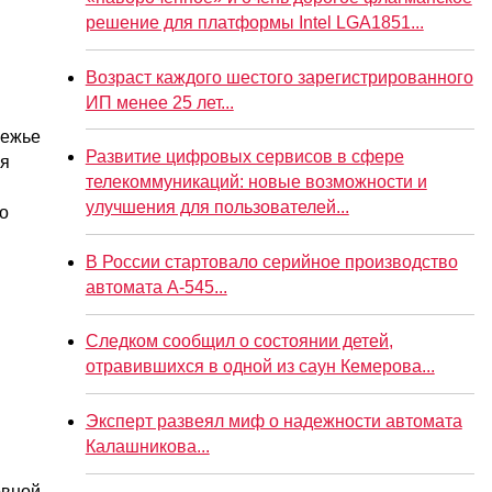
решение для платформы Intel LGA1851...
Возраст каждого шестого зарегистрированного
ИП менее 25 лет...
режье
Развитие цифровых сервисов в сфере
ля
телекоммуникаций: новые возможности и
улучшения для пользователей...
то
В России стартовало серийное производство
автомата А-545...
Следком сообщил о состоянии детей,
отравившихся в одной из саун Кемерова...
Эксперт развеял миф о надежности автомата
Калашникова...
овной