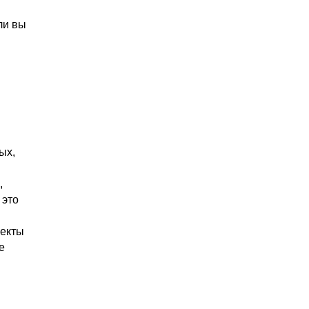
ли вы
ых,
,
 это
ъекты
е