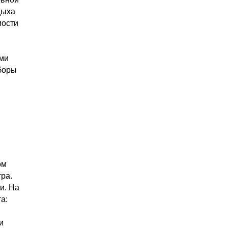
дыха
мости
ями
сборы
ом
ра.
и. На
а:
и