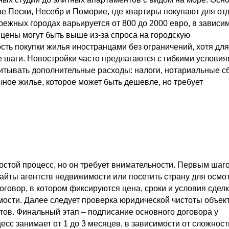
ые Пески, Несебр и Поморие, где квартиры покупают для от
режных городах варьируется от 800 до 2000 евро, в зависи
цены могут быть выше из-за спроса на городскую
ть покупки жилья иностранцами без ограничений, хотя для
 шаги. Новостройки часто предлагаются с гибкими услови
учитывать дополнительные расходы: налоги, нотариальные 
ное жилье, которое может быть дешевле, но требует
остой процесс, но он требует внимательности. Первым шаг
айты агентств недвижимости или посетить страну для осмот
овор, в котором фиксируются цена, сроки и условия сделк
мости. Далее следует проверка юридической чистоты объект
тов. Финальный этап – подписание основного договора у
есс занимает от 1 до 3 месяцев, в зависимости от сложност