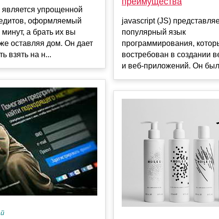
преимущества
 является упрощенной
едитов, оформляемый
jаvascript (JS) представля
 минут, а брать их вы
популярный язык
же оставляя дом. Он дает
программирования, котор
 взять на н...
востребован в создании в
и веб-приложений. Он был
ай