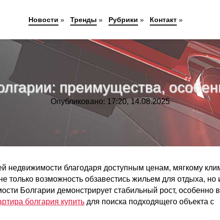
Новости
»
Тренды
»
Рубрики
»
Контакт
»
олгарии: преимущества, особе
Опубликовано: 17:20, 14.08.2025
ей недвижимости благодаря доступным ценам, мягкому кли
 не только возможность обзавестись жильем для отдыха, но 
ости Болгарии демонстрирует стабильный рост, особенно в
артира болгария купить
для поиска подходящего объекта с