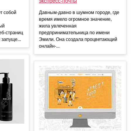
экспресс-почты
ет собой
Давным-давно в шумном городе, где
время имело огромное значение,
ый
жила увлеченная
еб-страниц
предпринимательница по имени
 запуще...
Эмили. Она создала процветающий
онлайн-...