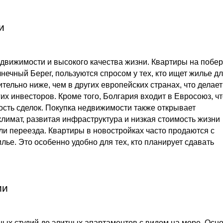
и
едвижимости и высокого качества жизни. Квартиры на побе
лнечный Берег, пользуются спросом у тех, кто ищет жилье д
тельно ниже, чем в других европейских странах, что делает
их инвесторов. Кроме того, Болгария входит в Евросоюз, ч
ость сделок. Покупка недвижимости также открывает
климат, развитая инфраструктура и низкая стоимость жизни
и переезда. Квартиры в новостройках часто продаются с
лье. Это особенно удобно для тех, кто планирует сдавать
ии
ых студий до элитных апартаментов с видом на море. Осн