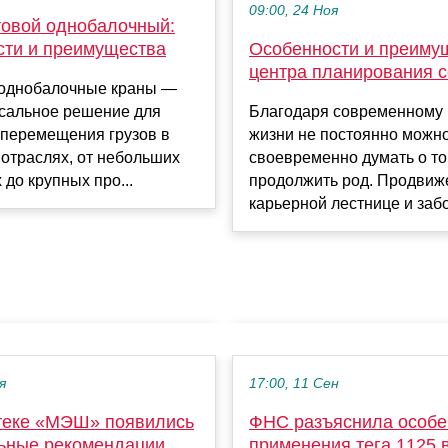
09:00, 24 Ноя
товой однобалочный:
Особенности и преиму
сти и преимущества
центра планирования 
однобалочные краны —
Благодаря современному 
рсальное решение для
жизни не постоянно можн
 перемещения грузов в
своевременно думать о то
отраслях, от небольших
продолжить род. Продвиж
 до крупных про...
карьерной лестнице и забот
я
17:00, 11 Сен
теке «МЭШ» появились
ФНС разъяснила особе
ьные рекомендации
применения тега 1125 