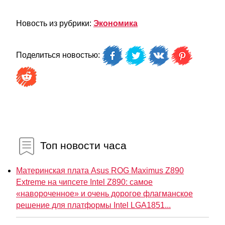
Новость из рубрики:
Экономика
Поделиться новостью:
Топ новости часа
Материнская плата Asus ROG Maximus Z890
Extreme на чипсете Intel Z890: самое
«навороченное» и очень дорогое флагманское
решение для платформы Intel LGA1851...