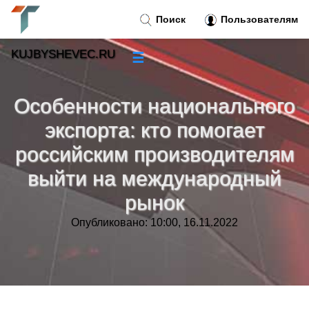
Поиск
Пользователям
KUJBYSHEVEC.RU
☰
Новости
»
Особенности национального
Тренды новостей
»
экспорта: кто помогает
российским производителям
Рубрики
»
выйти на международный
Правила
»
рынок
Опубликовано: 10:00, 16.11.2022
Контакт
»