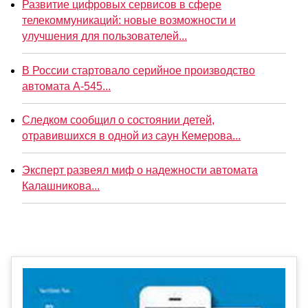
Развитие цифровых сервисов в сфере
телекоммуникаций: новые возможности и
улучшения для пользователей...
В России стартовало серийное производство
автомата А-545...
Следком сообщил о состоянии детей,
отравившихся в одной из саун Кемерова...
Эксперт развеял миф о надежности автомата
Калашникова...