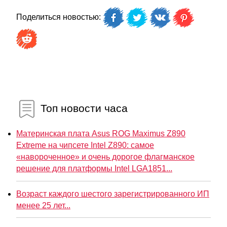
Поделиться новостью:
Топ новости часа
Материнская плата Asus ROG Maximus Z890
Extreme на чипсете Intel Z890: самое
«навороченное» и очень дорогое флагманское
решение для платформы Intel LGA1851...
Возраст каждого шестого зарегистрированного ИП
менее 25 лет...