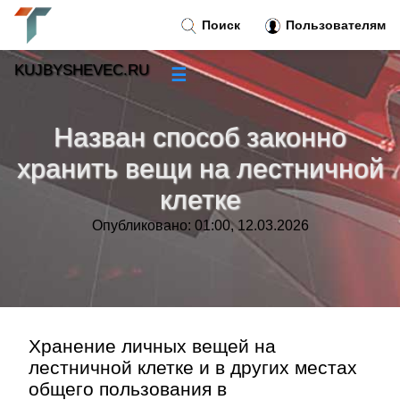
Поиск
Пользователям
KUJBYSHEVEC.RU
☰
Новости
»
Назван способ законно
Тренды новостей
»
хранить вещи на лестничной
клетке
Рубрики
»
Опубликовано: 01:00, 12.03.2026
Правила
»
Контакт
»
Хранение личных вещей на
лестничной клетке и в других местах
общего пользования в