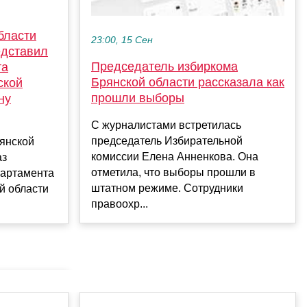
бласти
23:00, 15 Сен
едставил
Председатель избиркома
та
Брянской области рассказала как
ской
прошли выборы
ну
С журналистами встретилась
председатель Избирательной
янской
комиссии Елена Анненкова. Она
аз
отметила, что выборы прошли в
партамента
штатном режиме. Сотрудники
й области
правоохр...