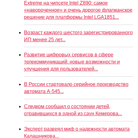
Extreme на чипсете Intel Z890: самое
«навороченное» и очень дорогое флагманское
решение для платформы Intel LGA1851...
Возраст каждого шестого зарегистрированного
ИП менее 25 лет...
Развитие цифровых сервисов в сфере
телекоммуникаций: новые возможности и
улучшения для пользователей...
В России стартовало серийное производство
автомата А-545...
Следком сообщил о состоянии детей,
отравившихся в одной из саун Кемерова...
Эксперт развеял миф о надежности автомата
Калашникова...