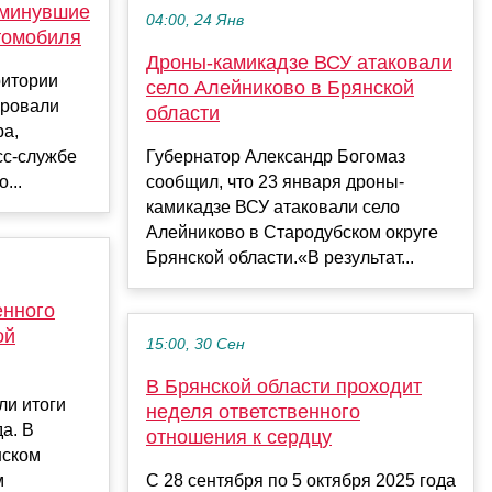
 минувшие
04:00, 24 Янв
томобиля
Дроны-камикадзе ВСУ атаковали
ритории
село Алейниково в Брянской
ировали
области
ра,
сс-службе
Губернатор Александр Богомаз
...
сообщил, что 23 января дроны-
камикадзе ВСУ атаковали село
Алейниково в Стародубском округе
Брянской области.«В результат...
енного
ой
15:00, 30 Сен
В Брянской области проходит
ли итоги
неделя ответственного
а. В
отношения к сердцу
нском
м
С 28 сентября по 5 октября 2025 года