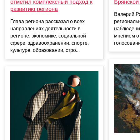
отметил комплексный подход к
Брянской
развитию региона
Валерий Р
Глава региона рассказал о всех
региональ
направлениях деятельности в
наблюдени
регионе: экономике, социальной
мнением о 
сфере, здравоохранении, спорте,
голосовани
культуре, образовании, стро...