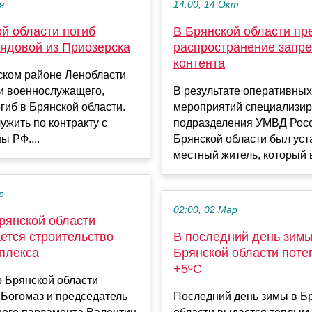
я
14:00, 14 Окт
й области погиб
В Брянской области пр
рядовой из Приозерска
распространение запр
контента
ском районе Ленобласти
и военнослужащего,
В результате оперативных
гиб в Брянской области.
мероприятий специализир
ужить по контракту с
подразделения УМВД Росс
 РФ....
Брянской области был ус
местный житель, который в
р
02:00, 02 Мар
рянской области
ется строительство
В последний день зимы
плекса
Брянской области поте
+5ºC
 Брянской области
 Богомаз и председатель
Последний день зимы в Б