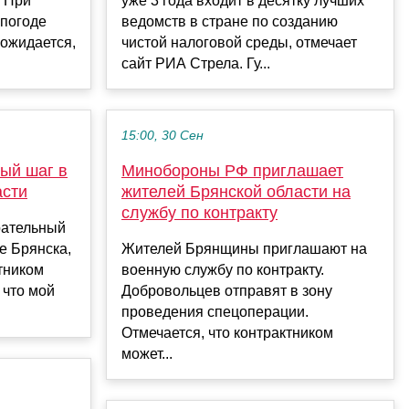
. При
уже 3 года входит в десятку лучших
 погоде
ведомств в стране по созданию
 ожидается,
чистой налоговой среды, отмечает
сайт РИА Стрела. Гу...
15:00, 30 Сен
ый шаг в
Минобороны РФ приглашает
асти
жителей Брянской области на
cлужбу пo кoнтрaкту
рательный
е Брянска,
Жителей Брянщины приглашают на
тником
военную службу по контракту.
 что мой
Добровольцев отправят в зону
проведения спецоперации.
Отмечается, что контрактником
может...