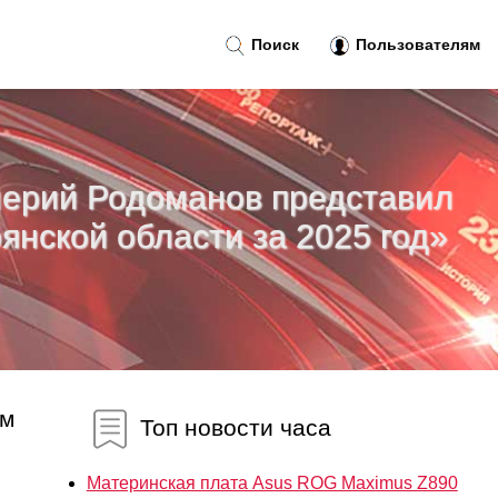
Поиск
Пользователям
лерий Родоманов представил
янской области за 2025 год»
ом
Топ новости часа
Материнская плата Asus ROG Maximus Z890