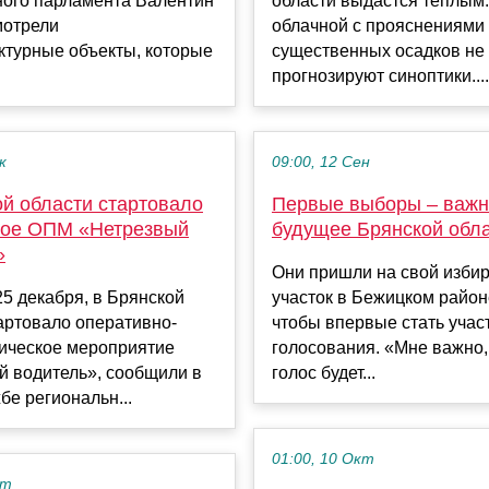
ного парламента Валентин
области выдастся теплым
мотрели
облачной с прояснениями
ктурные объекты, которые
существенных осадков не
прогнозируют синоптики....
к
09:00, 12 Сен
ой области стартовало
Первые выборы – важн
ое ОПМ «Нетрезвый
будущее Брянской обл
»
Они пришли на свой изби
 25 декабря, в Брянской
участок в Бежицком район
артовало оперативно-
чтобы впервые стать учас
ическое мероприятие
голосования. «Мне важно,
й водитель», сообщили в
голос будет...
бе региональн...
01:00, 10 Окт
кт