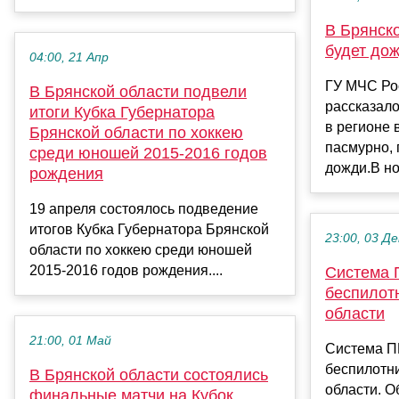
В Брянско
будет до
04:00, 21 Апр
ГУ МЧС Ро
В Брянской области подвели
рассказало
итоги Кубка Губернатора
в регионе 
Брянской области по хоккею
пасмурно,
среди юношей 2015-2016 годов
дожди.В но
рождения
19 апреля состоялось подведение
итогов Кубка Губернатора Брянской
23:00, 03 Де
области по хоккею среди юношей
2015-2016 годов рождения....
Система 
беспилот
области
21:00, 01 Май
Система П
беспилотн
В Брянской области состоялись
области. О
финальные матчи на Кубок