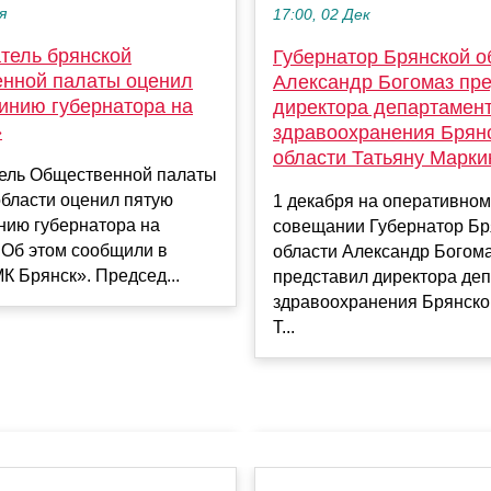
я
17:00, 02 Дек
тель брянской
Губернатор Брянской о
нной палаты оценил
Александр Богомаз пр
инию губернатора на
директора департамен
»
здравоохранения Брян
области Татьяну Марки
ель Общественной палаты
области оценил пятую
1 декабря на оперативном
нию губернатора на
совещании Губернатор Бр
 Об этом сообщили в
области Александр Богом
К Брянск». Председ...
представил директора де
здравоохранения Брянско
Т...