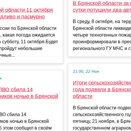
В Брянской области за
й области 11 октября
сутки потушили два ав
ждливо и пасмурно
В среду, 8 октября, на тер
ссии по Брянской области
Брянской области ликвид
, какая погода ожидается
четыре техногенных пожа
в субботу, 11 октября.Будет
проинформировали в пре
 пройдут небольшие
регионального ГУ МЧС и со
чные...
11:00, 22 Ноя
к
Итоги сельскохозяйств
ПВО сбила 14
года подвели в Брянск
ников ночью в Брянской
области
В Брянской области подве
ВО сбила 14
сельскохозяйственного год
иков ночью в Брянской
пятницу, 21 ноября, в Бря
б этом сообщил в своём
государственном аграрно