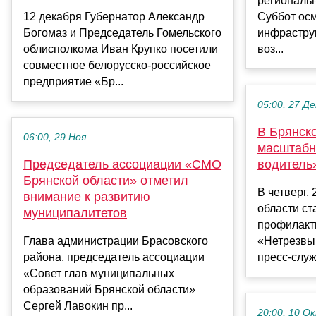
региональ
12 декабря Губернатор Александр
Суббот ос
Богомаз и Председатель Гомельского
инфрастру
облисполкома Иван Крупко посетили
воз...
совместное белорусско-российское
предприятие «Бр...
05:00, 27 Де
В Брянск
06:00, 29 Ноя
масштабн
Председатель ассоциации «СМО
водитель
Брянской области» отметил
В четверг,
внимание к развитию
области ст
муниципалитетов
профилакт
Глава администрации Брасовского
«Нетрезвы
района, председатель ассоциации
пресс-служ
«Совет глав муниципальных
образований Брянской области»
Сергей Лавокин пр...
20:00, 10 О