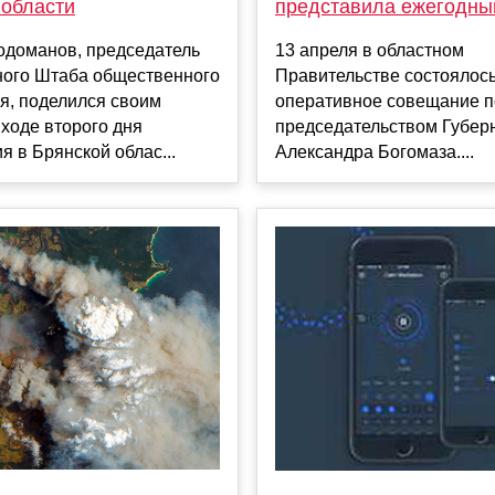
 области
представила ежегодны
одоманов, председатель
13 апреля в областном
ного Штаба общественного
Правительстве состоялос
я, поделился своим
оперативное совещание п
ходе второго дня
председательством Губер
я в Брянской облас...
Александра Богомаза....