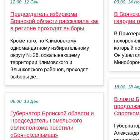
12:00, 12 Сен
03:00, 14 Но
Председатель избиркома
В Брянско
Брянской области рассказала как
гвардии 
в регионе проходят выборы
В Приозер
Кроме того, по Климовскому
похоронил
одномандатному избирательному
который по
округу № 26, охватывающему
Он ушел сл
территории Климовского и
Минобороны
Злынковского районов, проходят
выборы де...
18:00, 18 Ап
В локте Б
06:00, 13 Дек
продолжа
Губернатор Брянской области и
Спортком
Председатель Гомельского
Губернатор
облисполкома посетили
Александр
«Брянсксельмаш»