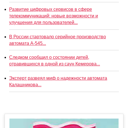
Развитие цифровых сервисов в сфере
телекоммуникаций: новые возможности и
улучшения для пользователей...
В России стартовало серийное производство
автомата А-545...
Следком сообщил о состоянии детей,
отравившихся в одной из саун Кемерова...
Эксперт развеял миф о надежности автомата
Калашникова...