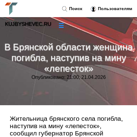
Поиск
Пользователям
KUJBYSHEVEC.RU
☰
Новости
»
В Брянской области женщина
Тренды новостей
»
погибла, наступив на мину
«лепесток»
Рубрики
»
Опубликовано: 21:00, 21.04.2026
Правила
»
Контакт
»
Жительница брянского села погибла,
наступив на мину «лепесток»,
сообщил губернатор Брянской