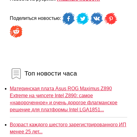
Поделиться новостью:
Топ новости часа
Материнская плата Asus ROG Maximus Z890
Extreme на чипсете Intel Z890: самое
«навороченное» и очень дорогое флагманское
решение для платформы Intel LGA1851...
Возраст каждого шестого зарегистрированного ИП
менее 25 лет...