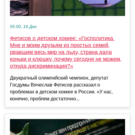
05:00, 16 Дек
Фетисов о детском хоккее: «Госполитика.
Мне и моим друзьям из простых семей,
рвавшим весь мир на льду, страна дала
коньки и клюшку, почему сегодня не можем,
откуда дискриминация?»
Двукратный олимпийский чемпион, депутат
Госдумы Вячеслав Фетисов рассказал о
проблемах в детском хоккее в России. «У нас,
конечно, проблем достаточно...