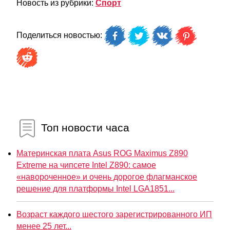
Новость из рубрики:
Спорт
Поделиться новостью:
Топ новости часа
Материнская плата Asus ROG Maximus Z890
Extreme на чипсете Intel Z890: самое
«навороченное» и очень дорогое флагманское
решение для платформы Intel LGA1851...
Возраст каждого шестого зарегистрированного ИП
менее 25 лет...