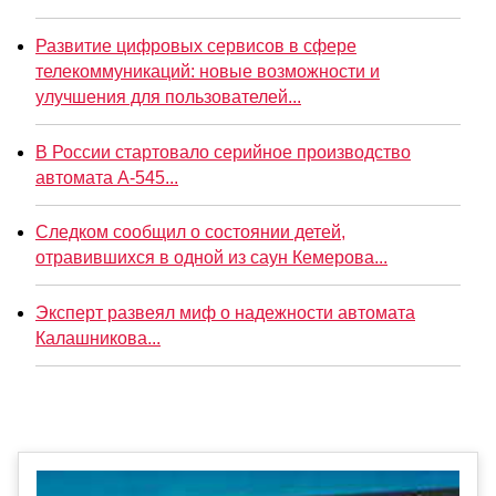
Развитие цифровых сервисов в сфере
телекоммуникаций: новые возможности и
улучшения для пользователей...
В России стартовало серийное производство
автомата А-545...
Следком сообщил о состоянии детей,
отравившихся в одной из саун Кемерова...
Эксперт развеял миф о надежности автомата
Калашникова...