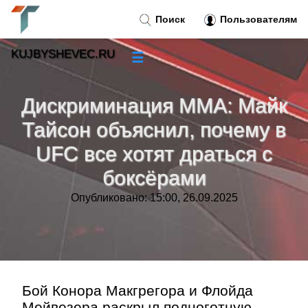
Поиск
Пользователям
KUJBYSHEVEC.RU
☰
Новости
»
Дискриминация ММА: Майк
Тренды новостей
»
Тайсон объяснил, почему в
UFC все хотят драться с
Рубрики
»
боксёрами
Правила
»
Опубликовано: 15:00, 26.09.2025
Контакт
»
Бой Конора Макгрегора и Флойда
Мейвезера раскрыл подноготную