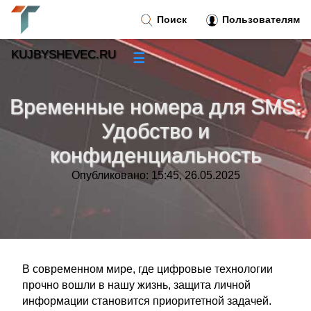
Поиск
Пользователям
KUJBYSHEVEC.RU
☰
Новости
»
Временные номера для SMS:
Тренды новостей
»
Удобство и
конфиденциальность
Рубрики
»
Опубликовано: 15:45, 26.05.2025
Правила
»
Контакт
»
В современном мире, где цифровые технологии
прочно вошли в нашу жизнь, защита личной
информации становится приоритетной задачей.