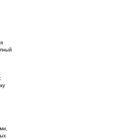
ся
олный
с
ку
ми,
ных