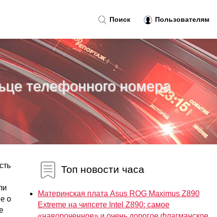
Поиск
Пользователям
льце телефонного номера
сть
Топ новости часа
ли
Материнская плата Asus ROG Maximus Z890
е о
Extreme на чипсете Intel Z890: самое
е
«навороченное» и очень дорогое флагманское