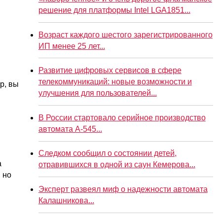
решение для платформы Intel LGA1851...
Возраст каждого шестого зарегистрированного
ИП менее 25 лет...
Развитие цифровых сервисов в сфере
телекоммуникаций: новые возможности и
р, вы
улучшения для пользователей...
В России стартовало серийное производство
автомата А-545...
Следком сообщил о состоянии детей,
а
отравившихся в одной из саун Кемерова...
 но
Эксперт развеял миф о надежности автомата
Калашникова...