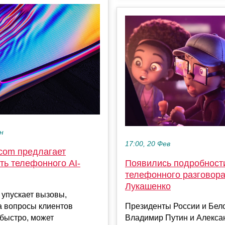
ен
17:00, 20 Фев
com предлагает
ть телефонного AI-
Появились подробност
телефонного разговора
Лукашенко
е упускает вызовы,
а вопросы клиентов
Президенты России и Бел
быстро, может
Владимир Путин и Алекса