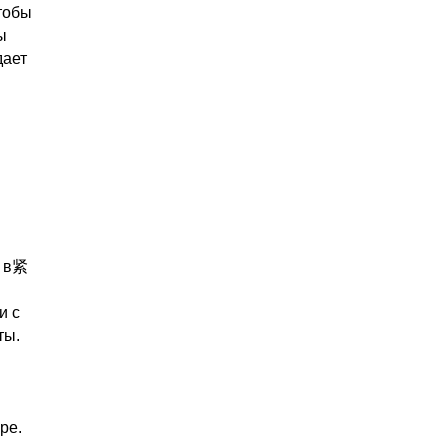
тобы
ы
дает
о в紧
и с
ты.
ре.