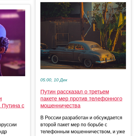
05:00, 10 Дек
Путин рассказал о третьем
пакете мер против телефонного
и
мошенничества
 Путина с
В России разработан и обсуждается
второй пакет мер по борьбе с
оруссии
телефонным мошенничеством, и уже
ндр