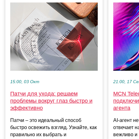
15:00, 03 Окт
21:00, 17 С
Патчи для ухода: решаем
MCN Tele
проблемы вокруг глаз быстро и
подключи
эффективно
агента
Патчи – это идеальный способ
AI-агент н
быстро освежить взгляд. Узнайте, как
отвечает н
правильно их выбрать и
вежливо и 