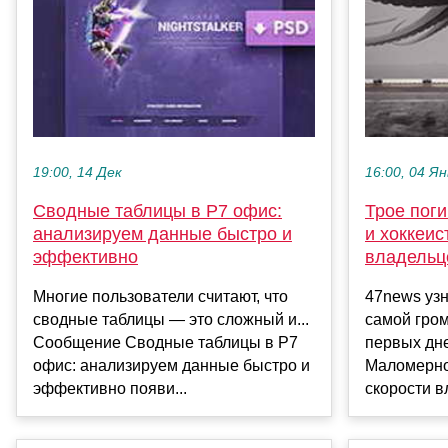
19:00, 14 Дек
16:00, 04 Ян
Сводные таблицы в Р7 офис:
Трое пог
анализируем данные быстро и
и хоккеис
эффективно
владельц
Многие пользователи считают, что
47news узн
сводные таблицы — это сложный и...
самой гром
Сообщение Сводные таблицы в Р7
первых дне
офис: анализируем данные быстро и
Маломерно
эффективно появи...
скорости вл