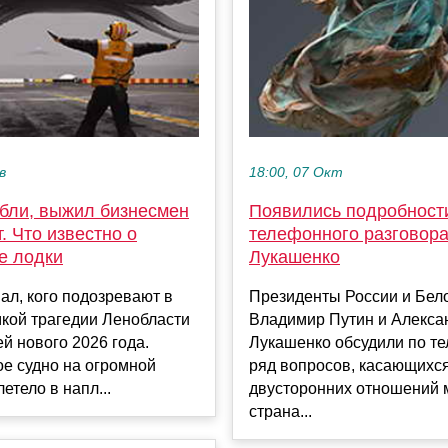
в
18:00, 07 Окт
ибли, выжил бизнесмен
Появились подробност
т. Что известно о
телефонного разговора
е лодки
Лукашенко
ал, кого подозревают в
Президенты России и Бел
кой трагедии Ленобласти
Владимир Путин и Алекса
й нового 2026 года.
Лукашенко обсудили по т
е судно на огромной
ряд вопросов, касающихс
етело в напл...
двусторонних отношений 
страна...