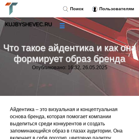
Поиск
Пользователям
KUJBYSHEVEC.RU
☰
Новости
»
Что такое айдентика и как она
Тренды новостей
»
формирует образ бренда
Опубликовано: 16:32, 26.05.2025
Рубрики
»
Правила
»
Контакт
»
Айдентика – это визуальная и концептуальная
основа бренда, которая помогает компании
выделиться среди конкурентов и создать
запоминающийся образ в глазах аудитории. Она
включает в себя логотип, цветовую палитру,