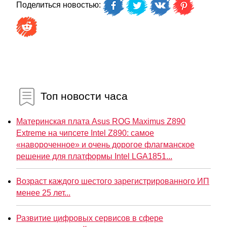
Поделиться новостью:
Топ новости часа
Материнская плата Asus ROG Maximus Z890
Extreme на чипсете Intel Z890: самое
«навороченное» и очень дорогое флагманское
решение для платформы Intel LGA1851...
Возраст каждого шестого зарегистрированного ИП
менее 25 лет...
Развитие цифровых сервисов в сфере