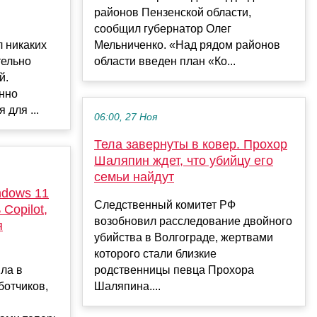
районов Пензенской области,
сообщил губернатор Олег
 никаких
Мельниченко. «Над рядом районов
тельно
области введен план «Ко...
й.
янно
для ...
06:00, 27 Ноя
Тела завернуты в ковер. Прохор
Шаляпин ждет, что убийцу его
семьи найдут
ndows 11
Следственный комитет РФ
Copilot,
возобновил расследование двойного
я
убийства в Волгограде, жертвами
которого стали близкие
ила в
родственницы певца Прохора
ботчиков,
Шаляпина....