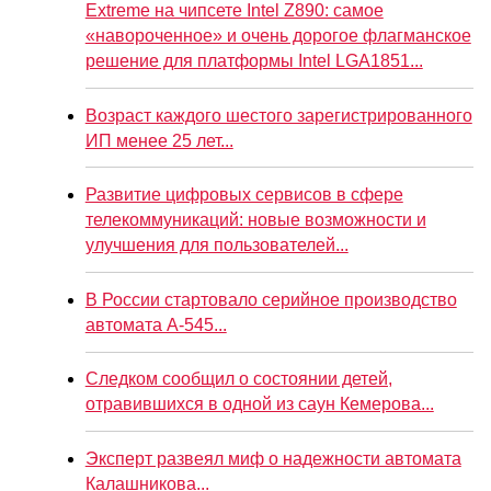
Extreme на чипсете Intel Z890: самое
«навороченное» и очень дорогое флагманское
решение для платформы Intel LGA1851...
Возраст каждого шестого зарегистрированного
ИП менее 25 лет...
Развитие цифровых сервисов в сфере
телекоммуникаций: новые возможности и
улучшения для пользователей...
В России стартовало серийное производство
автомата А-545...
Следком сообщил о состоянии детей,
отравившихся в одной из саун Кемерова...
Эксперт развеял миф о надежности автомата
Калашникова...