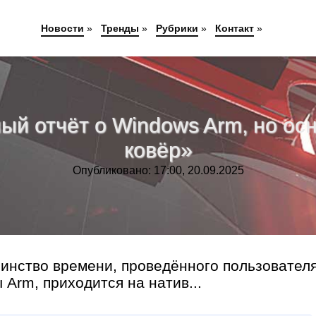
Новости
»
Тренды
»
Рубрики
»
Контакт
»
ный отчёт о Windows Arm, но о
ковёр»
Опубликовано: 17:00, 20.09.2025
шинство времени, проведённого пользовател
 Arm, приходится на натив...