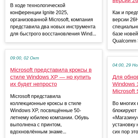
версий 2
В ходе технологической
конференции Ignite 2025,
Как и пред
организованной Microsoft, компания
версии 26
представила два новых инструмента
специально
для быстрого восстановления Wind...
базе нове
Qualcomm S
09:00, 02 Окт
04:00, 29 Но
Microsoft представила кроксы в
стиле Windows XP — но купить
Для обно
их будет непросто
Windows 
Microsoft 
Microsoft представила
коллекционные кроксы в стиле
Во многих 
Windows XP, посвящённые 50-
блокируют 
летнему юбилею компании. Обувь
«Магазину»
выполнена с принтом,
установку 
вдохновлённым знаме...
сих пор это