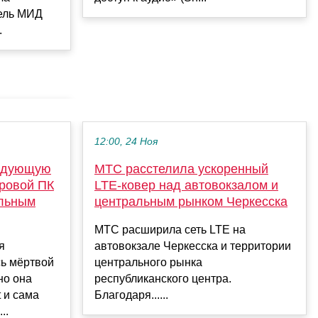
ель МИД
.
12:00, 24 Ноя
ледующую
МТС расстелила ускоренный
гровой ПК
LTE-ковер над автовокзалом и
ольным
центральным рынком Черкесска
МТС расширила сеть LTE на
я
автовокзале Черкесска и территории
ь мёртвой
центрального рынка
но она
республиканского центра.
t и сама
Благодаря......
..