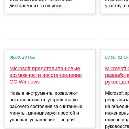
диктором» из-за ошибки....
участвуют 
05:00, 20 Ноя
03:00, 01 О
Microsoft представила новые
Microsoft
возможности восстановления
разработ
ОС Windows
руководс
Новые инструменты позволяют
Microsoft 
восстанавливать устройства до
реорганиз
рабочего состояния за считанные
на объеди
минуты, минимизируя простой и
инженерны
упрощая управление. The post ...
единое по
руководство