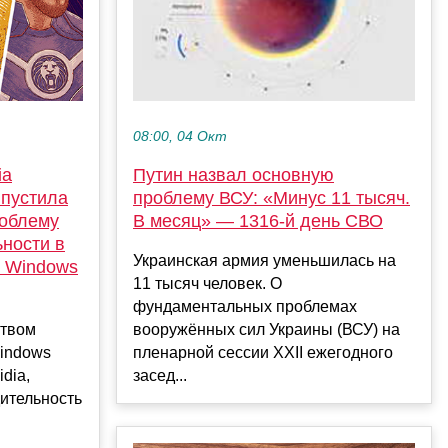
08:00, 04 Окт
ia
Путин назвал основную
ыпустила
проблему ВСУ: «Минус 11 тысяч.
облему
В месяц» — 1316-й день СВО
ности в
Украинская армия уменьшилась на
я Windows
11 тысяч человек. О
фундаментальных проблемах
ством
вооружённых сил Украины (ВСУ) на
indows
пленарной сессии ХХII ежегодного
dia,
засед...
ительность