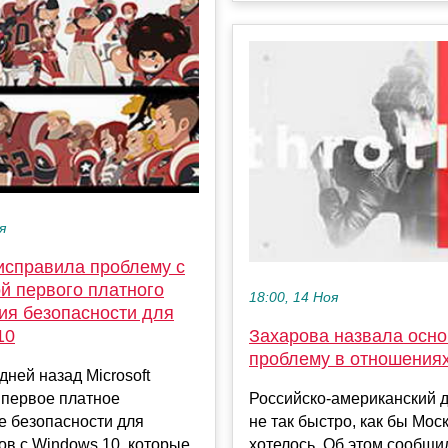
я
 исправила проблему с
й первого платного
18:00, 14 Ноя
ия безопасности для
Захарова назвала осн
10
проблему в отношения
дней назад Microsoft
Российско-американский д
 первое платное
не так быстро, как бы Мос
е безопасности для
хотелось. Об этом сообщи
в с Windows 10, которые