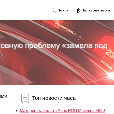
Поиск
Пользователям
сновную проблему «замела под
ями
Топ новости часа
Материнская плата Asus ROG Maximus Z890