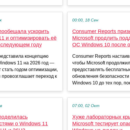
к
00:00, 18 Сен
 пообещала ускорить
Consumer Reports приз
11 и оптимизировать её
Microsoft продлить под
в следующем году
ОС Windows 10 после 
представила концепцию
Consumer Reports настаив
indows 11 на 2026 год —
чтобы Microsoft продолжи
 стать годом оптимизации,
предоставлять бесплатны
 провозглашает переход к
обновления безопасности
Windows 10 до тех пор, пок
ев
07:00, 02 Окт
 поделилась
Хуже лабораторных кр
стями о Windows 11
Microsoft тестирует оп