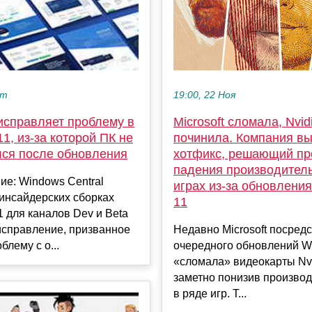
19:00, 22 Ноя
кт
Microsoft сломала, Nvid
 исправляет проблему в
починила. Компания в
1, из-за которой ПК не
хотфикс, решающий пр
ся после обновления
падения производитель
е: Windows Central
играх из-за обновлени
в инсайдерских сборках
11
 для каналов Dev и Beta
Недавно Microsoft посред
исправление, призванное
очередного обновлений W
блему с о...
«сломала» видеокарты Nvi
заметно понизив производ
в ряде игр. Т...