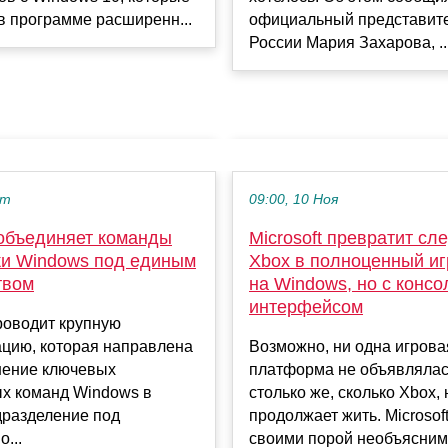
официальный представит
в программе расширенн...
России Мария Захарова, ..
кт
09:00, 10 Ноя
 объединяет команды
Microsoft превратит с
ки Windows под единым
Xbox в полноценный и
твом
на Windows, но с конс
интерфейсом
проводит крупную
ацию, которая направлена
Возможно, ни одна игрова
нение ключевых
платформа не объявлялас
х команд Windows в
столько же, сколько Xbox, 
дразделение под
продолжает жить. Microsof
...
своими порой необъясним.