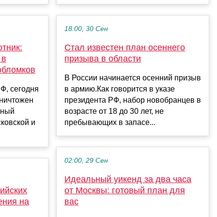
18:00, 30 Сен
отник:
Стал известен план осеннего
 в
призыва в области
обломков
В России начинается осенний призыв
Ф, сегодня
в армию.Как говорится в указе
уничтожен
президента РФ, набор новобранцев в
ьный
возрасте от 18 до 30 лет, не
сковской и
пребывающих в запасе...
02:00, 29 Сен
Идеальный уикенд за два часа
сийских
от Москвы: готовый план для
ения на
вас