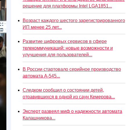
решение для платформы Intel LGA1851...
Возраст каждого шестого зарегистрированного
ИП менее 25 лет...
Развитие цифровых сервисов в сфере
телекоммуникаций: новые возможности и
улучшения для пользователей...
В России стартовало серийное производство
автомата А-545...
Следком сообщил о состоянии детей,
отравившихся в одной из саун Кемерова...
Эксперт развеял миф о надежности автомата
Калашникова...