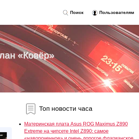
Поиск
Пользователям
план «Ковёр»
Топ новости часа
Материнская плата Asus ROG Maximus Z890
Extreme на чипсете Intel Z890: самое
«навороченное» и очень дорогое флагманское