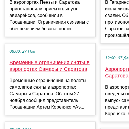
В аэропортах Пензы и Саратова
В Гагаринс
приостановили прием и выпуск
июля ликв
авиарейсов, сообщили в
свалки. Об
Росавиации. Ограничения связаны с
противопо
обеспечением безопасности....
Саратовск
произошёл 
08:00, 27 Ноя
12:00, 07 Де
Временные ограничения сняты в
аэропортах Самары и Саратова
Аэропорт
Саратова
Временные ограничения на полеты
самолетов сняты в аэропортах
В аэропорт
Самары и Саратова. Об этом 27
введены о
ноября сообщил представитель
выпуск са
Росавиации Артем Кореняко.«Аэ...
представи
Кореняко. 