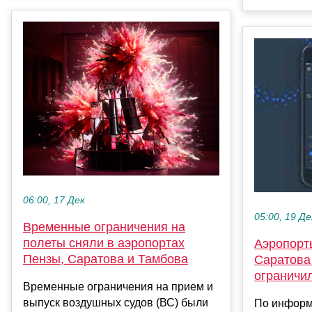
06:00, 17 Дек
05:00, 19 Де
Временные ограничения на
полеты сняли в аэропортах
Аэропорт
Пензы, Саратова и Тамбова
Саратова
ограничи
Временные ограничения на прием и
выпуск воздушных судов (ВС) были
По информ