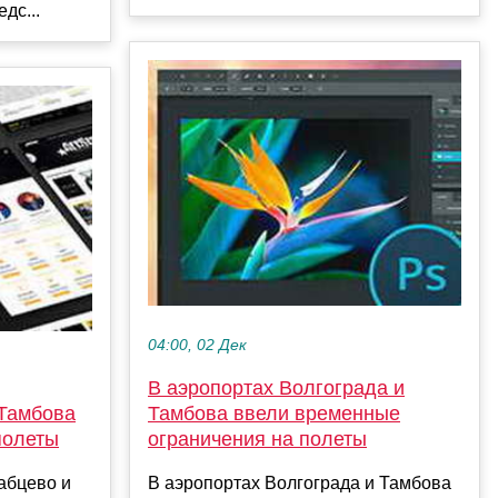
дс...
04:00, 02 Дек
В аэропортах Волгограда и
 Тамбова
Тамбова ввели временные
полеты
ограничения на полеты
абцево и
В аэропортах Волгограда и Тамбова