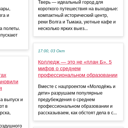
Тверь — идеальный город для
мары,
короткого путешествия на выходные:
га и
компактный исторический центр,
реки Волга и Тьмака, уютные кафе и
а полеты.
несколько ярких выез...
ыпускают
17:00, 03 Окт
Колледж — это не «план Б». 5
мифов о среднем
тах
профессиональном образовании
ановили
Вместе с нацпроектом «Молодёжь и
я
дети» разрушаем популярные
а выпуск и
предубеждения о среднем
ют в
профессиональном образовании и
рска,
рассказываем, как обстоят дела в с...
воздушного