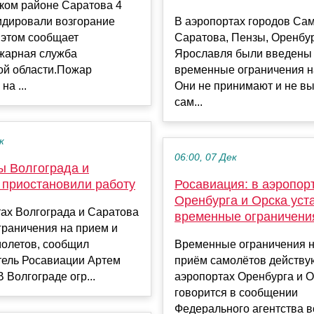
ком районе Саратова 4
идировали возгорание
В аэропортах городов Са
 этом сообщает
Саратова, Пензы, Оренбур
жарная служба
Ярославля были введены
ой области.Пожар
временные ограничения н
на ...
Они не принимают и не в
сам...
к
06:00, 07 Дек
ы Волгограда и
 приостановили работу
Росавиация: в аэропор
Оренбурга и Орска уст
ах Волгограда и Саратова
временные ограничени
граничения на прием и
молетов, сообщил
Временные ограничения н
тель Росавиации Артем
приём самолётов действу
В Волгограде огр...
аэропортах Оренбурга и О
говорится в сообщении
Федерального агентства 