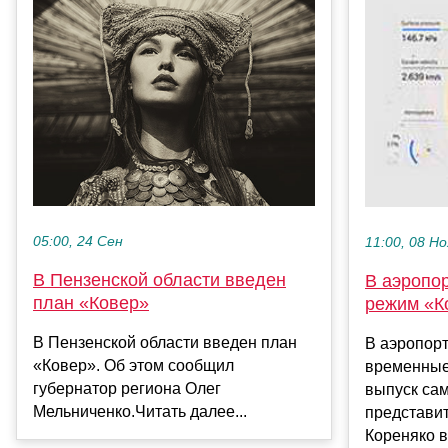
05:00, 24 Сен
11:00, 08 Но
В Пензенской области введен
В аэропо
план «Ковер»
режим «К
В Пензенской области введен план
В аэропор
«Ковер». Об этом сообщил
временные
губернатор региона Олег
выпуск са
Мельниченко.Читать далее...
представи
Кореняко в 