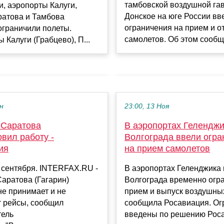
тамбовской воздушной га
, аэропорты Калуги,
Донское на юге России вв
ратова и Тамбова
ограничения на прием и о
ограничили полеты.
самолетов. Об этом сообщи
 Калуги (Грабцево), П...
ен
23:00, 13 Ноя
 Саратова
В аэропортах Геленджи
вил работу -
Волгограда ввели огра
ия
на прием самолетов
 сентября. INTERFAX.RU -
В аэропортах Геленджика 
аратова (Гагарин)
Волгограда временно огр
е принимает и не
прием и выпуск воздушных
т рейсы, сообщил
сообщила Росавиация. Ог
тель
введены по решению Роса