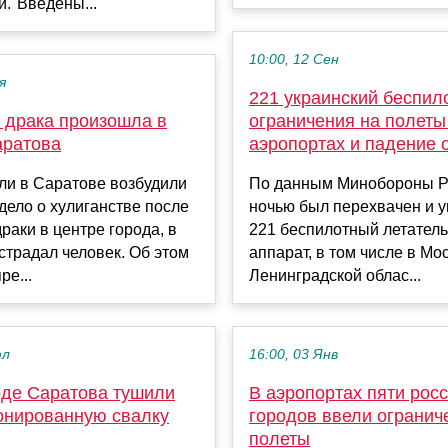
."Введены...
10:00, 12 Сен
я
221 украинский беспил
 драка произошла в
ограничения на полеты
аратова
аэропортах и падение 
ли в Саратове возбудили
По данным Минобороны Р
дело о хулиганстве после
ночью был перехвачен и 
раки в центре города, в
221 беспилотный летател
страдал человек. Об этом
аппарат, в том числе в Мо
ре...
Ленинградской облас...
юл
16:00, 03 Янв
оде Саратова тушили
В аэропортах пяти рос
онированную свалку
городов ввели огранич
полеты