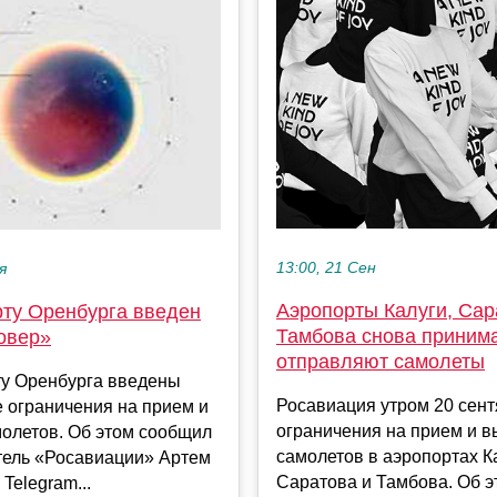
13:00, 21 Сен
я
Аэропорты Калуги, Сар
рту Оренбурга введен
Тамбова снова приним
овер»
отправляют самолеты
ту Оренбурга введены
Росавиация утром 20 сент
 ограничения на прием и
ограничения на прием и в
молетов. Об этом сообщил
самолетов в аэропортах К
тель «Росавиации» Артем
Саратова и Тамбова. Об э
Telegram...