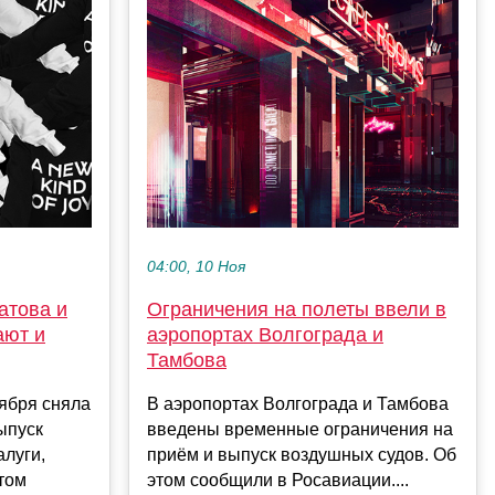
04:00, 10 Ноя
атова и
Ограничения на полеты ввели в
ают и
аэропортах Волгограда и
Тамбова
ября сняла
В аэропортах Волгограда и Тамбова
ыпуск
введены временные ограничения на
алуги,
приём и выпуск воздушных судов. Об
том
этом сообщили в Росавиации....