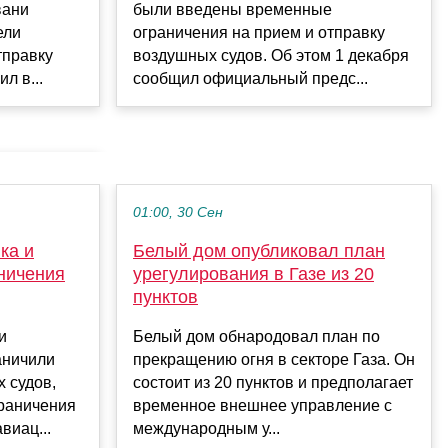
вани
были введены временные
ели
ограничения на прием и отправку
тправку
воздушных судов. Об этом 1 декабря
л в...
сообщил официальный предс...
01:00, 30 Сен
ка и
Белый дом опубликовал план
ничения
урегулирования в Газе из 20
пунктов
и
Белый дом обнародовал план по
аничили
прекращению огня в секторе Газа. Он
 судов,
состоит из 20 пунктов и предполагает
раничения
временное внешнее управление с
виац...
международным у...