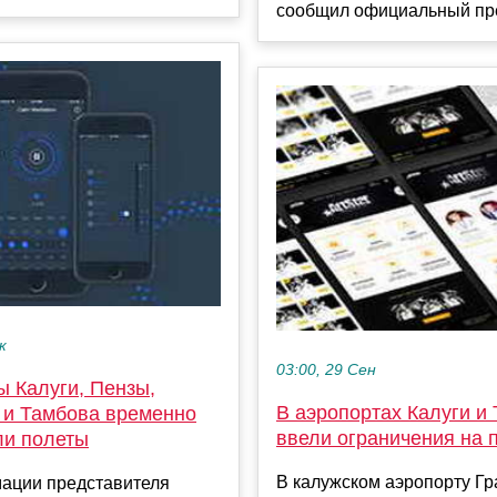
сообщил официальный пре
к
03:00, 29 Сен
ы Калуги, Пензы,
В аэропортах Калуги и
 и Тамбова временно
ввели ограничения на 
ли полеты
В калужском аэропорту Гр
ации представителя