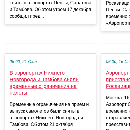
сняты в аэропортах Пензы, Саратова
Росавиации
и Тамбова. Об этом утром 17 декабря
Пензы, Са
сообщил пред...
временно 
«Аэропорты
06:00, 21 Окт
06:00, 16 С
В аэропортах Нижнего
Аэропорт
Новгорода и Тамбова сняли
приостано
временные ограничения на
Росавиац
полеты
Москва. 16
Временные ограничения на прием и
Аэропорт С
выпуск самолетов были сняты в
временно н
аэропортах Нижнего Новгорода и
отправляе
Тамбова. Об этом 21 октября
представи