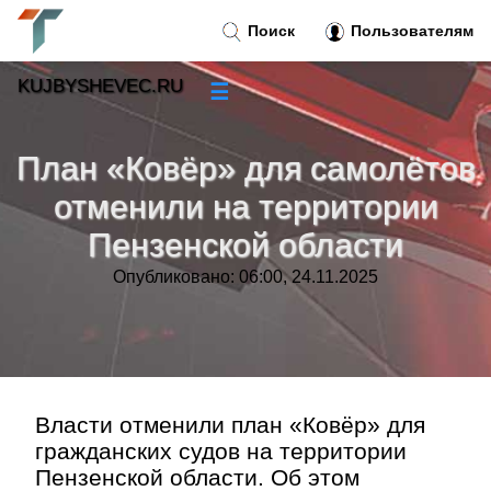
Поиск
Пользователям
KUJBYSHEVEC.RU
☰
Новости
»
План «Ковёр» для самолётов
Тренды новостей
»
отменили на территории
Пензенской области
Рубрики
»
Опубликовано: 06:00, 24.11.2025
Правила
»
Контакт
»
Власти отменили план «Ковёр» для
гражданских судов на территории
Пензенской области. Об этом