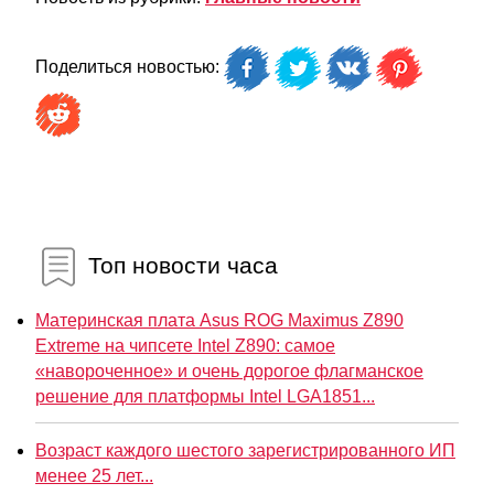
Поделиться новостью:
Топ новости часа
Материнская плата Asus ROG Maximus Z890
Extreme на чипсете Intel Z890: самое
«навороченное» и очень дорогое флагманское
решение для платформы Intel LGA1851...
Возраст каждого шестого зарегистрированного ИП
менее 25 лет...