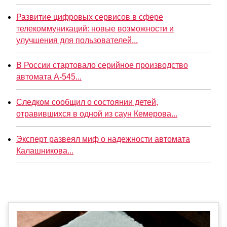
Развитие цифровых сервисов в сфере
телекоммуникаций: новые возможности и
улучшения для пользователей...
В России стартовало серийное производство
автомата А-545...
Следком сообщил о состоянии детей,
отравившихся в одной из саун Кемерова...
Эксперт развеял миф о надежности автомата
Калашникова...