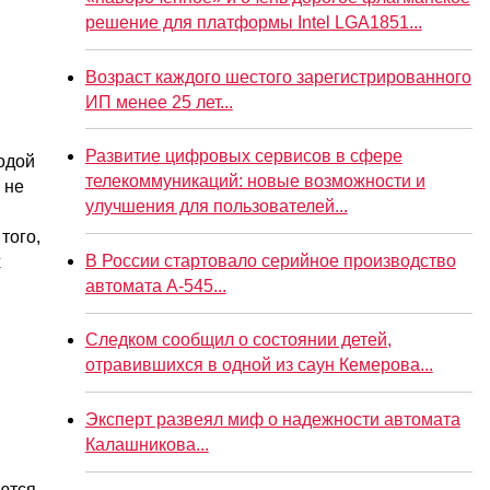
решение для платформы Intel LGA1851...
Возраст каждого шестого зарегистрированного
ИП менее 25 лет...
Развитие цифровых сервисов в сфере
одой
телекоммуникаций: новые возможности и
 не
улучшения для пользователей...
того,
В России стартовало серийное производство
х
автомата А-545...
Следком сообщил о состоянии детей,
отравившихся в одной из саун Кемерова...
Эксперт развеял миф о надежности автомата
Калашникова...
яются