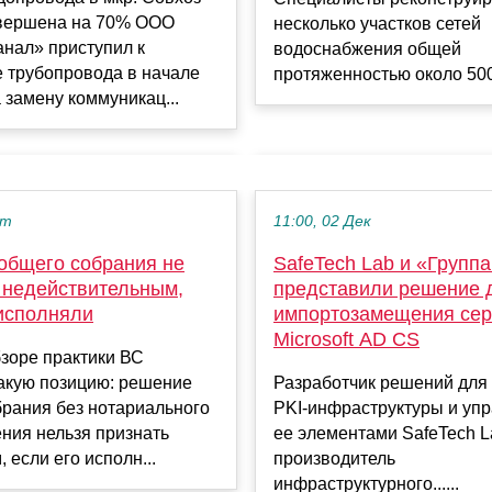
вершена на 70% ООО
несколько участков сетей
нал» приступил к
водоснабжения общей
 трубопровода в начале
протяженностью около 500 
 замену коммуникац...
кт
11:00, 02 Дек
общего собрания не
SafeTech Lab и «Группа
 недействительным,
представили решение 
 исполняли
импортозамещения сер
Microsoft AD CS
зоре практики ВС
такую позицию: решение
Разработчик решений для
брания без нотариального
PKI-инфраструктуры и уп
ния нельзя признать
ее элементами SafeTech L
 если его исполн...
производитель
инфраструктурного......