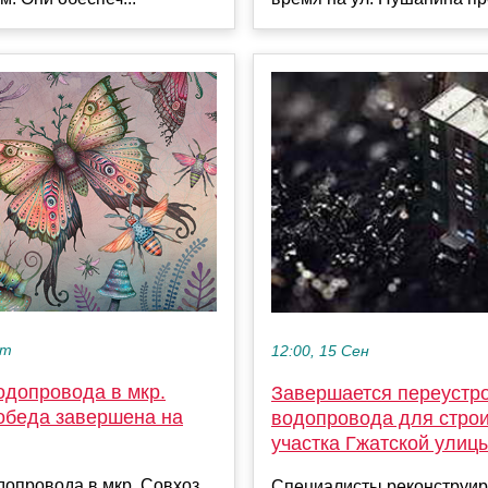
кт
12:00, 15 Сен
одопровода в мкр.
Завершается переустр
обеда завершена на
водопровода для стро
участка Гжатской улиц
допровода в мкр. Совхоз
Специалисты реконструи