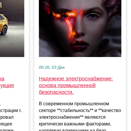
00:26, 03 Дек
Надежное электроснабжение:
на
основа промышленной
рукция
безопасности.
В современном промышленном
,
секторе **стабильность** и **качество
страции г.
электроснабжения** являются
ировал
критически важными факторами,
тоящее
напрямую влияющими на безо...
оложе...