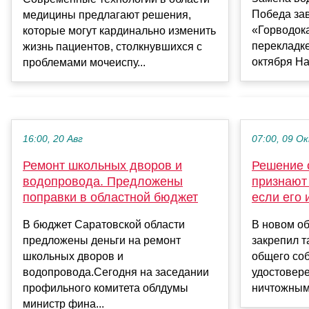
Победа за
медицины предлагают решения,
«Горводока
которые могут кардинально изменить
перекладке
жизнь пациентов, столкнувшихся с
октября На
проблемами мочеиспу...
16:00, 20 Авг
07:00, 09 О
Ремонт школьных дворов и
Решение 
водопровода. Предложены
признают
поправки в областной бюджет
если его
В бюджет Саратовской области
В новом об
предложены деньги на ремонт
закрепил 
школьных дворов и
общего со
водопровода.Сегодня на заседании
удостовере
профильного комитета облдумы
ничтожным,
министр фина...