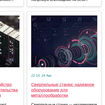
22:14, 24 Авг
Сверлильные станки: надежное
ойство
оборудование для
ительства
металлообработки
ы
Сверлильные станки — незаменимое
руют