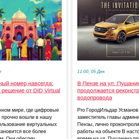
г
11:00, 05 Дек
ный номер навсегда:
В Пензе на ул. Пушани
решение от DID Virtual
продолжается реконст
водопровода
нном мире, где цифровые
Pro ГородИльдар Усманов
и прочно вошли в нашу
заместитель главы админи
пользование виртуальных
Пензы, лично проконтрол
ановится все более
работы на объекте В нас
. Они обеспеч...
время на ул. Пушанина пр