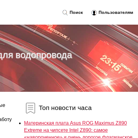
Поиск
Пользователям
для водопровода
ые
Топ новости часа
аботу
Материнская плата Asus ROG Maximus Z890
Extreme на чипсете Intel Z890: самое
«навороченное» и очень дорогое флагманское