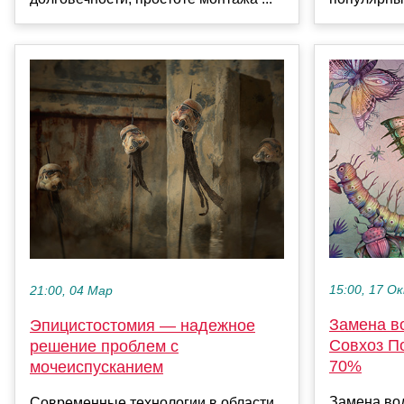
15:00, 17 О
21:00, 04 Мар
Замена в
Эпицистостомия — надежное
Совхоз П
решение проблем с
70%
мочеиспусканием
Замена во
Современные технологии в области