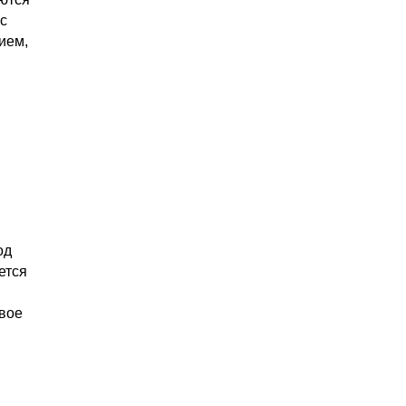
с
ием,
од
ется
овое