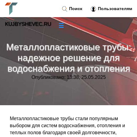
Поиск
Пользователям
KUJBYSHEVEC.RU
☰
Новости
»
Металлопластиковые трубы:
Тренды новостей
»
надежное решение для
водоснабжения и отопления
Рубрики
»
Опубликовано: 13:38, 25.05.2025
Правила
»
Контакт
»
Металлопластиковые трубы стали популярным
выбором для систем водоснабжения, отопления и
теплых полов благодаря своей долговечности,