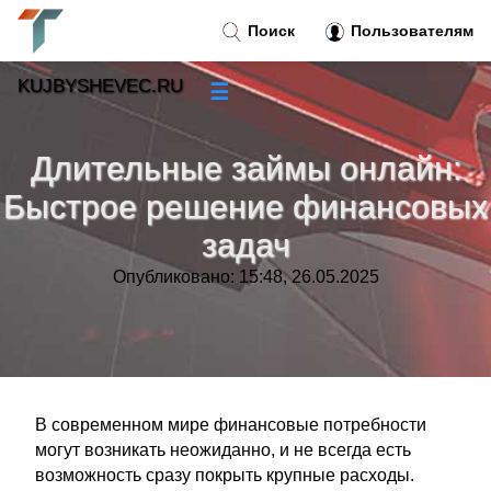
Поиск
Пользователям
KUJBYSHEVEC.RU
☰
Новости
»
Длительные займы онлайн:
Тренды новостей
»
Быстрое решение финансовых
задач
Рубрики
»
Опубликовано: 15:48, 26.05.2025
Правила
»
Контакт
»
В современном мире финансовые потребности
могут возникать неожиданно, и не всегда есть
возможность сразу покрыть крупные расходы.