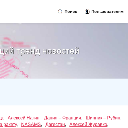
Поиск
Пользователям
щий тренд новостей
дт
,
Алексей Нагин
,
Дания – Франция
,
Шинник – Рубин
,
а ракету
,
NASAMS
,
Дагестан
,
Алексей Журавко
,