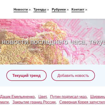
Новости
»
Тренды
»
Рубрики
»
Контакт
»
новости последнего часа, теку
Текущий тренд
Добавить новость
Дацик Емельяненко
,
Цвет
,
Путин подписал указ
,
Ширвин
имати
,
Закрытие границ России
,
Северная Корея запустил