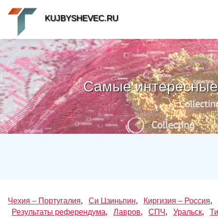
KUJBYSHEVEC.RU
Самые интересные 
Чехия – Португалия
,
Си Цзиньпин
,
Киргизия – Россия
,
Результаты референдума
,
Лавров
,
СПЧ
,
Уральск
,
Т