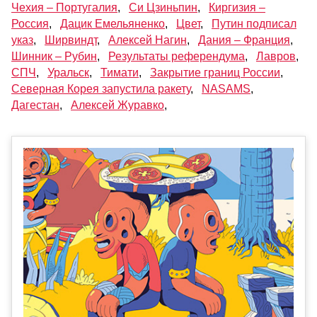
Чехия – Португалия
,
Си Цзиньпин
,
Киргизия –
Россия
,
Дацик Емельяненко
,
Цвет
,
Путин подписал
указ
,
Ширвиндт
,
Алексей Нагин
,
Дания – Франция
,
Шинник – Рубин
,
Результаты референдума
,
Лавров
,
СПЧ
,
Уральск
,
Тимати
,
Закрытие границ России
,
Северная Корея запустила ракету
,
NASAMS
,
Дагестан
,
Алексей Журавко
,