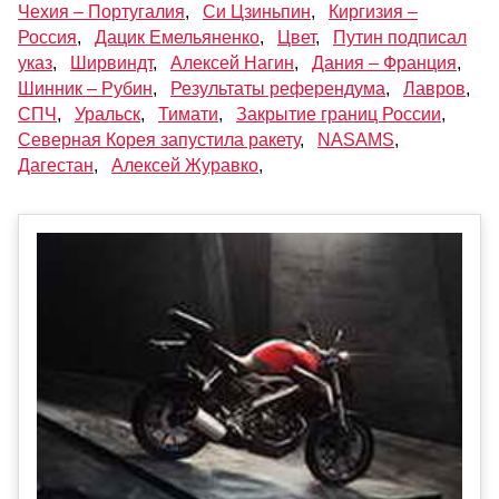
Чехия – Португалия
,
Си Цзиньпин
,
Киргизия –
Россия
,
Дацик Емельяненко
,
Цвет
,
Путин подписал
указ
,
Ширвиндт
,
Алексей Нагин
,
Дания – Франция
,
Шинник – Рубин
,
Результаты референдума
,
Лавров
,
СПЧ
,
Уральск
,
Тимати
,
Закрытие границ России
,
Северная Корея запустила ракету
,
NASAMS
,
Дагестан
,
Алексей Журавко
,