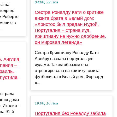
04:00, 22 Ноя
ла на
подряд.
Сестра Роналду Катя о критике
м Роберто
визита брата в Белый дом:
рмению в
«Христос был предан Иудой.
..
Португалия – страна иуд.
Криштиану не нужно одобрение,
он мировая легенда»
Сестра Криштиану Роналду Катя
Авейру назвала португальцев
. Англия
иудами. Таким образом она
пания –
отреагировала на критику визита
раиль,
футболиста в Белый дом. Форвард
опустила
«...
быграла
пания дома
19:00, 16 Ноя
, Италия -
на 91-й
Португалия без Роналду забила