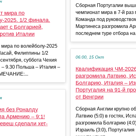
ен
Сборная Португалии выш
чемпионат мира в 7-й раз 
т мира по
Команда под руководство
-2025. 1/2 финала.
Мартинеса разгромила А
ает с Болгарией,
последнем туре отбора на.
ротив Италии
 мира по волейболу-2025
асай, Филиппины 1/2
06:00, 15 Окт
сентября, суббота Чехия
 – 9.30 Польша – Италия –
Квалификация ЧМ-2026
МЕЧАНИЕ:...
разгромила Латвию, Ис
Болгарию, Италия – Из
Португалия на 91-й пр
от Венгрии
я
Сборная Англии крупно о
ия без Роналду
Латвию (5:0) в гостях, Ис
ла Армению – 9:1!
разгромила Болгарию (4:0)
Невеш сделали хет-
Израиль (3:0), Португалия 