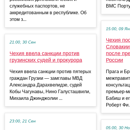
служебных паспортов, не
ВМС Португ
аккредитованным в республике. Об
этом з...
15:00, 09 Ян
Чехия по
21:00, 30 Сен
Словакии 
Чехия ввела санкции против
после пр
грузинских судей и прокурора
России
Чехия ввела санкции против пятерых
Прага и Б
граждан Грузии — замглавы МВД
межправит
Александра Дарахвелидзе, судей
консультац
Кобы Чагунавы, Нино Галусташвили,
премьер-м
Михаила Джинджолии ...
Бабиш и ег
Роберт Фи..
23:00, 21 Сен
05:00, 30 Но