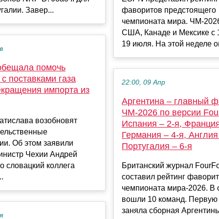
алии. Завер...
фаворитов предстоящего
чемпионата мира. ЧМ-2026
США, Канаде и Мексике с 
19 июля. На этой неделе о
в
обещала помочь
с поставками газа
22:00, 09 Апр
екращения импорта из
Аргентина – главный 
ЧМ-2026 по версии Fou
ратислава возобновят
Испания – 2-я, Франция
ельственные
Германия – 4-я, Англия 
ии. Об этом заявили
Португалия – 6-я
инистр Чехии Андрей
о словацкий коллега
Британский журнал FourF
.
составил рейтинг фавори
чемпионата мира-2026. В 
вошли 10 команд. Первую 
заняла сборная Аргентины 
я