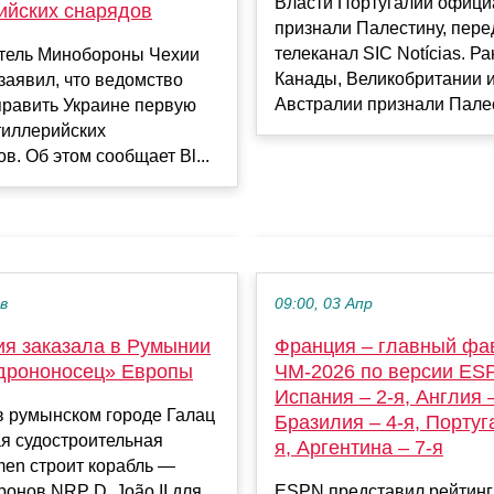
Власти Португалии офици
ийских снарядов
признали Палестину, пере
телеканал SIC Notícias. Р
тель Минобороны Чехии
Канады, Великобритании 
аявил, что ведомство
Австралии признали Палест
править Украине первую
тиллерийских
в. Об этом сообщает Bl...
ев
09:00, 03 Апр
ия заказала в Румынии
Франция – главный фа
дрононосец» Европы
ЧМ-2026 по версии ES
Испания – 2-я, Англия –
в румынском городе Галац
Бразилия – 4-я, Португ
я судостроительная
я, Аргентина – 7-я
men строит корабль —
ронов NRP D. João II для
ESPN представил рейтинг