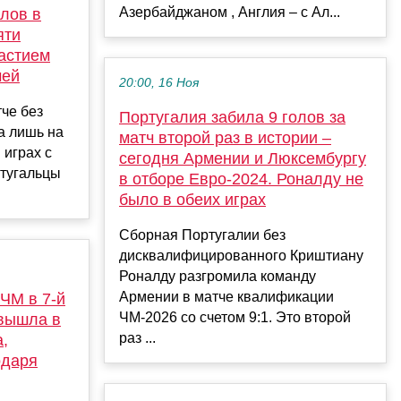
Азербайджаном , Англия – с Ал...
олов в
яти
астием
чей
20:00, 16 Ноя
че без
Португалия забила 9 голов за
а лишь на
матч второй раз в истории –
 играх с
сегодня Армении и Люксембургу
ртугальцы
в отборе Евро-2024. Роналду не
было в обеих играх
Сборная Португалии без
дисквалифицированного Криштиану
Роналду разгромила команду
Армении в матче квалификации
 ЧМ в 7-й
ЧМ-2026 со счетом 9:1. Это второй
 вышла в
раз ...
,
одаря