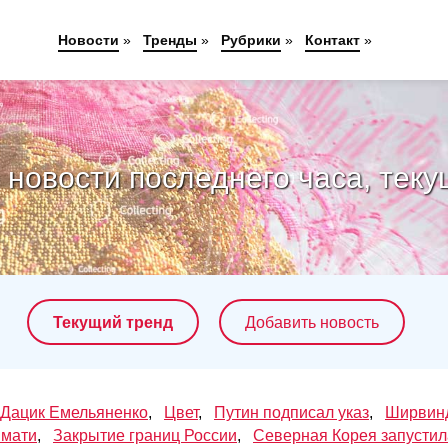
Новости
»
Тренды
»
Рубрики
»
Контакт
»
новости последнего часа, теку
Текущий тренд
Добавить новость
Дацик Емельяненко
,
Цвет
,
Путин подписал указ
,
Ширвин
имати
,
Закрытие границ России
,
Северная Корея запустил