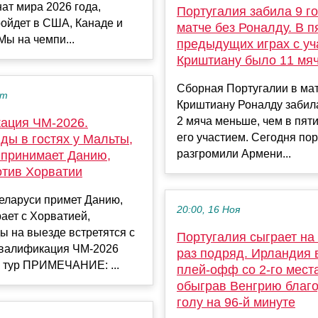
ат мира 2026 года,
Португалия забила 9 г
ойдет в США, Канаде и
матче без Роналду. В п
Мы на чемпи...
предыдущих играх с уч
Криштиану было 11 мя
Сборная Португалии в мат
кт
Криштиану Роналду забил
2 мяча меньше, чем в пяти
ация ЧМ-2026.
его участием. Сегодня по
ды в гостях у Мальты,
разгромили Армени...
 принимает Данию,
отив Хорватии
еларуси примет Данию,
20:00, 16 Ноя
ает с Хорватией,
 на выезде встретятся с
Португалия сыграет на
Квалификация ЧМ-2026
раз подряд. Ирландия
й тур ПРИМЕЧАНИЕ: ...
плей-офф со 2-го места
обыграв Венгрию благ
голу на 96-й минуте