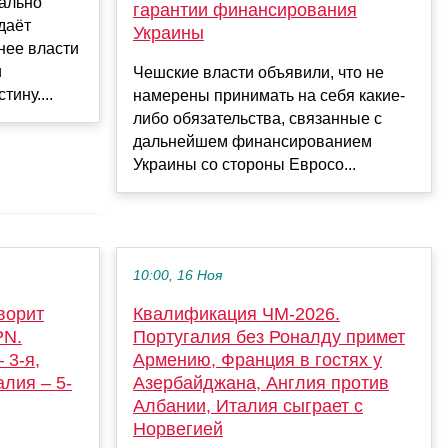
ально
гарантии финансирования
даёт
Украины
анее власти
и
Чешские власти объявили, что не
ину....
намерены принимать на себя какие-
либо обязательства, связанные с
дальнейшем финансированием
Украины со стороны Евросо...
10:00, 16 Ноя
ворит
Квалификация ЧМ-2026.
PN.
Португалия без Роналду примет
 3-я,
Армению, Франция в гостях у
алия – 5-
Азербайджана, Англия против
Албании, Италия сыграет с
Норвегией