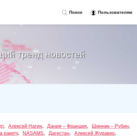
Поиск
Пользователям
щий тренд новостей
дт
,
Алексей Нагин
,
Дания – Франция
,
Шинник – Рубин
,
а ракету
,
NASAMS
,
Дагестан
,
Алексей Журавко
,