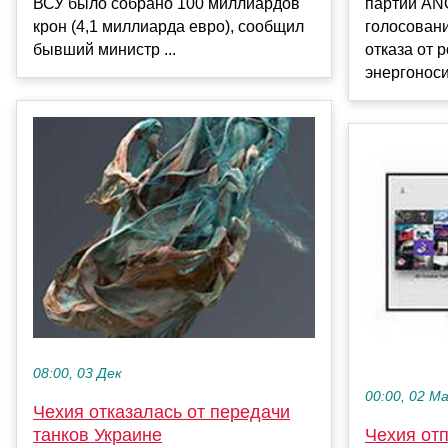
ВСУ было собрано 100 миллиардов
партии AN
крон (4,1 миллиарда евро), сообщил
голосовани
бывший министр ...
отказа от 
энергоноси
08:00, 03 Дек
00:00, 02 М
Чехия отказалась от передачи
танков Украине
Чехия от