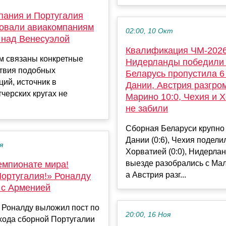
пания и Португалия
овали авиакомпаниям
02:00, 10 Окт
 над Венесуэлой
Квалификация ЧМ-2026
ем связаны конкретные
Нидерланды победили 
ствия подобных
Беларусь пропустила 6
ий, источник в
Дании, Австрия разгро
черских кругах не
Марино 10:0, Чехия и 
не забили
Сборная Беларуси крупно
Дании (0:6), Чехия подели
я
Хорватией (0:0), Нидерла
выезде разобрались с Маль
емпионате мира!
а Австрия разг...
Португалия!» Роналду
 с Арменией
 Роналду выложил пост по
20:00, 16 Ноя
хода сборной Португалии