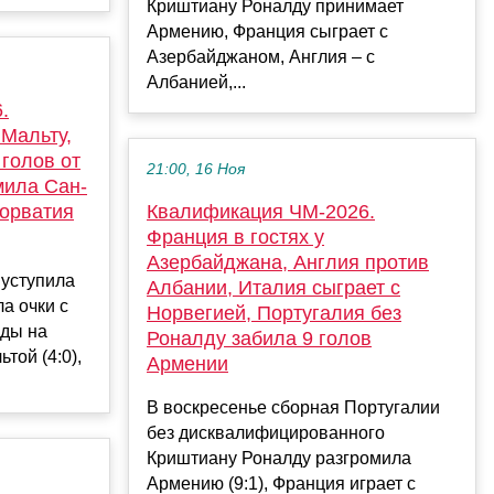
Криштиану Роналду принимает
Армению, Франция сыграет с
Азербайджаном, Англия – с
Албанией,...
.
Мальту,
 голов от
21:00, 16 Ноя
мила Сан-
Хорватия
Квалификация ЧМ-2026.
Франция в гостях у
Азербайджана, Англия против
 уступила
Албании, Италия сыграет с
ла очки с
Норвегией, Португалия без
нды на
Роналду забила 9 голов
той (4:0),
Армении
В воскресенье сборная Португалии
без дисквалифицированного
Криштиану Роналду разгромила
Армению (9:1), Франция играет с