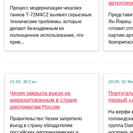
артиллер
Процесс модернизации чешских
танков Т-72М4CZ выявил серьезные
Представи
технические проблемы, которые
Ян Йиреш з
делают безнадежным их
готовит от
полноценное использование, что
партию ар
прив...
боеприпасо
21:00, 30 Сен
20:00, 02 Ф
Чехия закрыла въезд не
Португал
аккредитованным в стране
первый «
дипломатам России
На верфи 
Правительство Чехии запретило
голландска
въезд в страну обладателям
группа Da
российских дипломатических и
носитель д