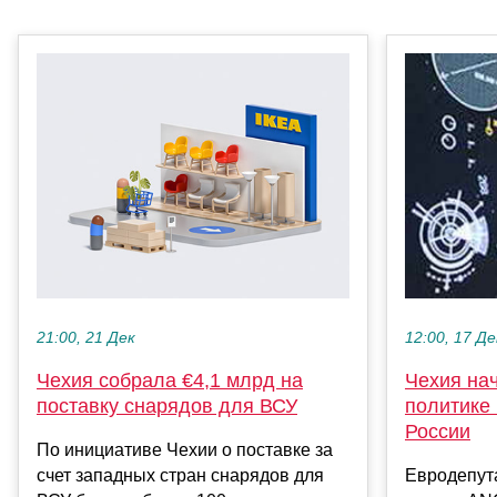
21:00, 21 Дек
12:00, 17 Де
Чехия собрала €4,1 млрд на
Чехия на
поставку снарядов для ВСУ
политике
России
По инициативе Чехии о поставке за
счет западных стран снарядов для
Евродепут