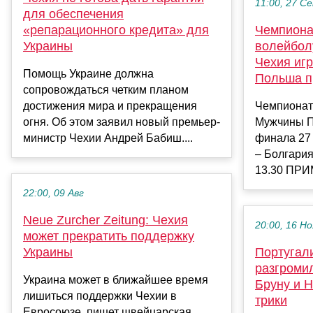
11:00, 27 С
для обеспечения
«репарационного кредита» для
Чемпиона
Украины
волейболу
Чехия игр
Помощь Украине должна
Польша п
сопровождаться четким планом
достижения мира и прекращения
Чемпионат
огня. Об этом заявил новый премьер-
Мужчины П
министр Чехии Андрей Бабиш....
финала 27 
– Болгария
13.30 ПРИ
22:00, 09 Авг
Neue Zurcher Zeitung: Чехия
20:00, 16 Но
может прекратить поддержку
Украины
Португал
разгроми
Украина может в ближайшее время
Бруну и 
лишиться поддержки Чехии в
трики
Евросоюзе, пишет швейцарская