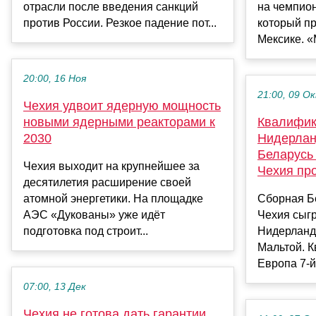
отрасли после введения санкций
на чемпион
против России. Резкое падение пот...
который пр
Мексике. «
20:00, 16 Ноя
21:00, 09 О
Чехия удвоит ядерную мощность
новыми ядерными реакторами к
Квалифик
2030
Нидерлан
Беларусь
Чехия выходит на крупнейшее за
Чехия пр
десятилетия расширение своей
атомной энергетики. На площадке
Сборная Б
АЭС «Дукованы» уже идёт
Чехия сыгр
подготовка под строит...
Нидерланды
Мальтой. 
Европа 7-
07:00, 13 Дек
Чехия не готова дать гарантии