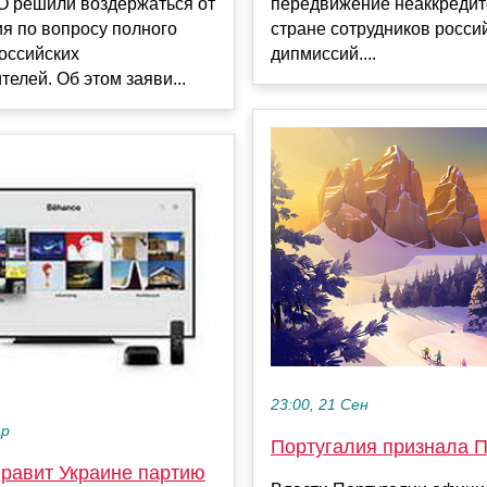
передвижение неаккредит
O решили воздержаться от
стране сотрудников росси
я по вопросу полного
дипмиссий....
российских
телей. Об этом заяви...
23:00, 21 Сен
ар
Португалия признала 
правит Украине партию