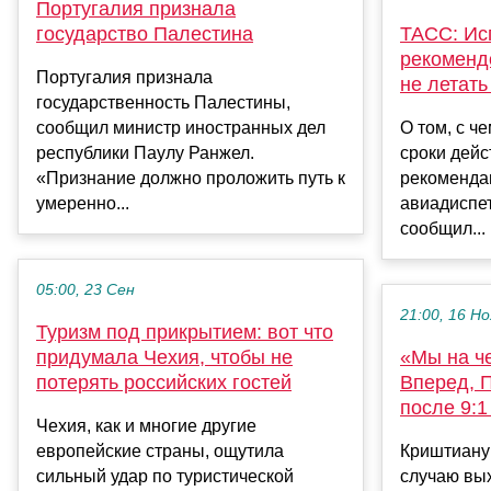
Португалия признала
государство Палестина
ТАСС: Ис
рекоменд
Португалия признала
не летать
государственность Палестины,
сообщил министр иностранных дел
О том, с ч
республики Паулу Ранжел.
сроки дей
«Признание должно проложить путь к
рекомендац
умеренно...
авиадиспет
сообщил...
05:00, 23 Сен
21:00, 16 Но
Туризм под прикрытием: вот что
придумала Чехия, чтобы не
«Мы на ч
потерять российских гостей
Вперед, 
после 9:1
Чехия, как и многие другие
европейские страны, ощутила
Криштиану
сильный удар по туристической
случаю вы