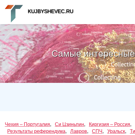
KUJBYSHEVEC.RU
Самые интересные 
Чехия – Португалия
,
Си Цзиньпин
,
Киргизия – Россия
,
Результаты референдума
,
Лавров
,
СПЧ
,
Уральск
,
Т