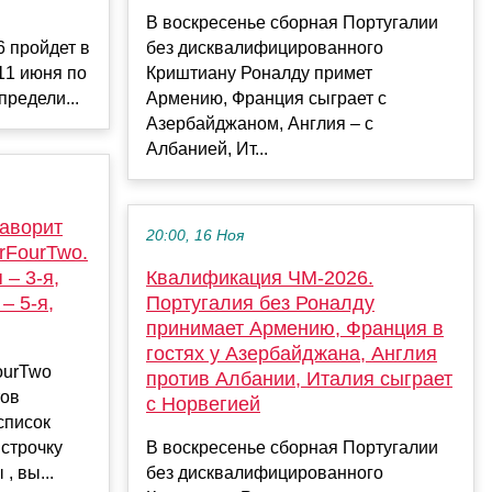
В воскресенье сборная Португалии
 пройдет в
без дисквалифицированного
11 июня по
Криштиану Роналду примет
предели...
Армению, Франция сыграет с
Азербайджаном, Англия – с
Албанией, Ит...
фаворит
20:00, 16 Ноя
rFourTwo.
 – 3-я,
Квалификация ЧМ-2026.
– 5-я,
Португалия без Роналду
принимает Армению, Франция в
гостях у Азербайджана, Англия
ourTwo
против Албании, Италия сыграет
тов
с Норвегией
список
строчку
В воскресенье сборная Португалии
, вы...
без дисквалифицированного